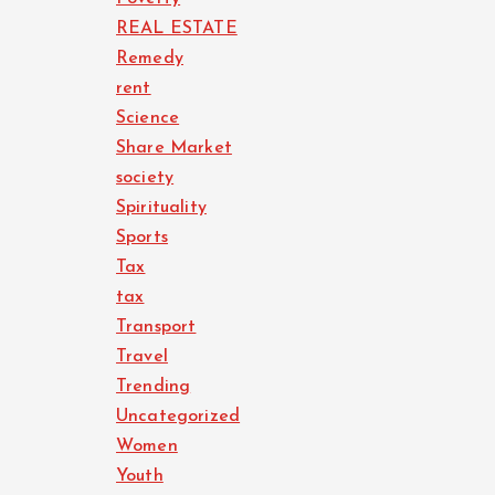
REAL ESTATE
Remedy
rent
Science
Share Market
society
Spirituality
Sports
Tax
tax
Transport
Travel
Trending
Uncategorized
Women
Youth