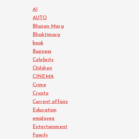
AI
AUTO
Bhajan Marg
Bhaktimarg
book
Business
Celebrity
Children
CINEMA
Crime
Crypto
Current affairs
Education
employee
Entertainment
Family