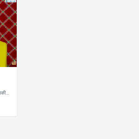
स
उसकी…