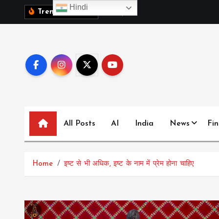
S
Hindi
1
0
व
क
ब
च
च
Trending News:
k
i
p
t
o
c
o
n
All Posts
AI
India
News
Fi
t
e
n
t
Home
इष्ट से भी अधिक, इष्ट के नाम में प्रेम होना चाहिए