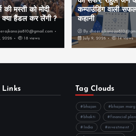
र: राहुल जैन की
ंडिंग वाली सफलता की
मैं youtube वीडियो
क्या सोचता हूँ
erajkanojia810@gmail.com
By
dheerajkanojia810@gma
 2026
14 views
July 8, 2026
23 views
 Links
Tag Clouds
bhajan
bhajan marg
bhakti
financial pla
India
investment