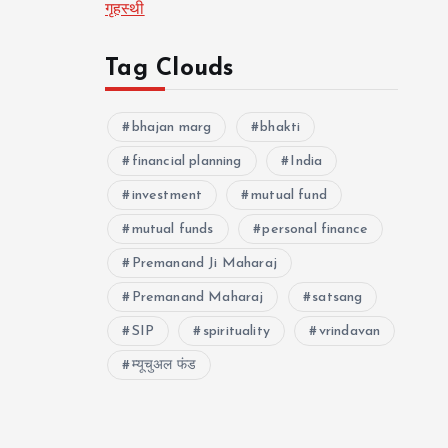
गृहस्थी
Tag Clouds
bhajan marg
bhakti
financial planning
India
investment
mutual fund
mutual funds
personal finance
Premanand Ji Maharaj
Premanand Maharaj
satsang
SIP
spirituality
vrindavan
म्यूचुअल फंड