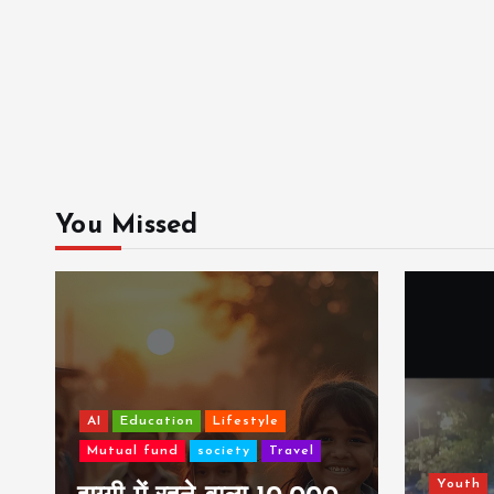
You Missed
AI
Mu
14 सा
Youth