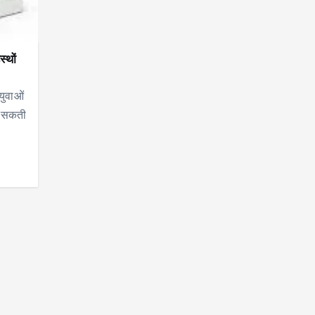
्थों
युवाओं
र सकती