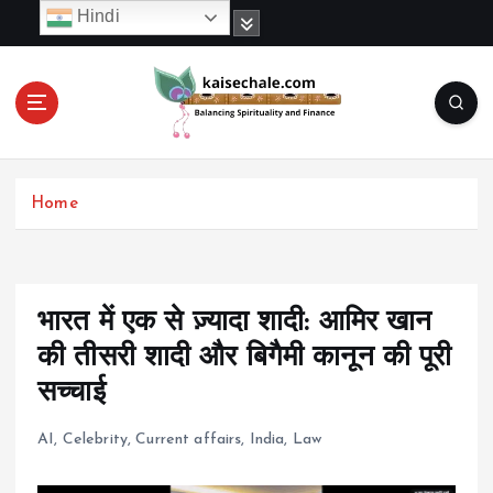
S
Hindi
k
i
p
t
o
c
o
Home
n
t
e
n
t
भारत में एक से ज़्यादा शादी: आमिर खान
की तीसरी शादी और बिगैमी कानून की पूरी
सच्चाई
AI
,
Celebrity
,
Current affairs
,
India
,
Law