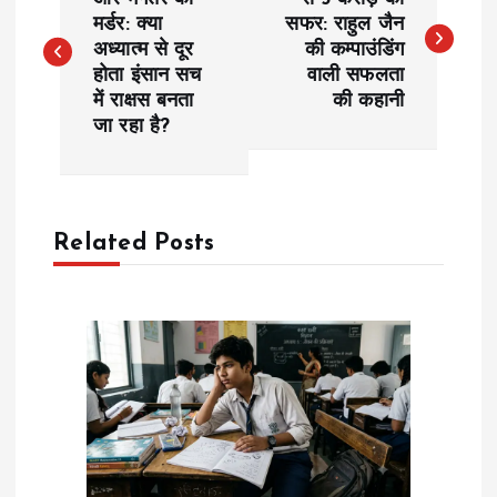
o
मर्डर: क्या
सफर: राहुल जैन
अध्यात्म से दूर
की कम्पाउंडिंग
s
होता इंसान सच
वाली सफलता
में राक्षस बनता
की कहानी
t
जा रहा है?
n
a
Related Posts
v
i
g
a