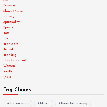
rent
Science
Share Market
society
Spirituality
Sports
Tax
tax
Transport
Travel
Trending
Uncategorized
Women
Youth
गृहस्थी
Tag Clouds
bhajan marg
bhakti
financial planning