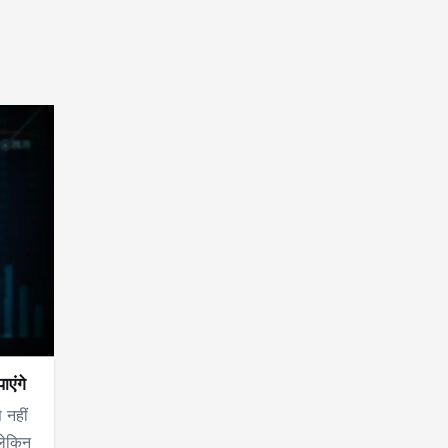
ाएंगे
 नहीं
लेकिन