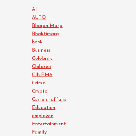
AI
AUTO
Bhajan Marg
Bhaktimarg
book
Business
Celebrity
Children
CINEMA
Crime
Crypto
Current affairs
Education
employee
Entertainment
Family