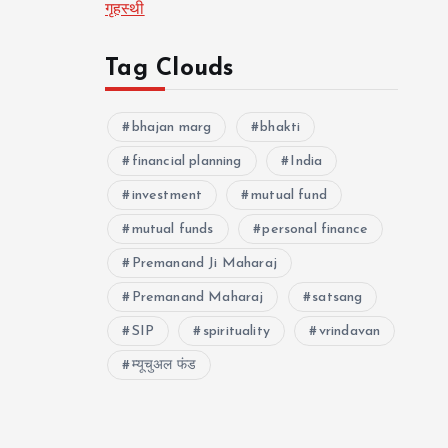
गृहस्थी
Tag Clouds
bhajan marg
bhakti
financial planning
India
investment
mutual fund
mutual funds
personal finance
Premanand Ji Maharaj
Premanand Maharaj
satsang
SIP
spirituality
vrindavan
म्यूचुअल फंड