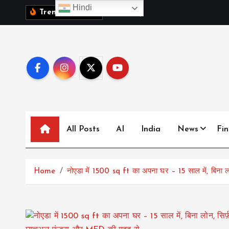
S
Hindi
1
0
व
क
ब
च
च
,
द
Trending News:
k
i
p
t
o
c
o
n
All Posts
AI
India
News
Fi
t
e
n
t
Home
नोएडा में 1500 sq ft का अपना घर – 15 साल में, बिना 