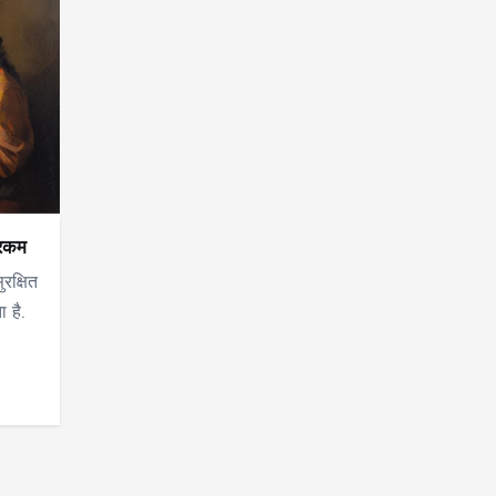
 रकम
रक्षित
 है.