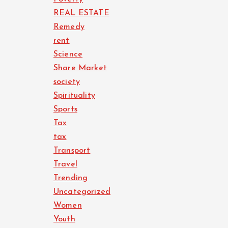
REAL ESTATE
Remedy
rent
Science
Share Market
society
Spirituality
Sports
Tax
tax
Transport
Travel
Trending
Uncategorized
Women
Youth