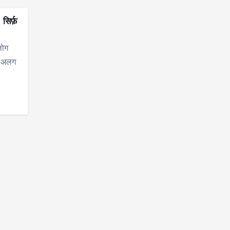
िर्फ़
लोग
क अलग