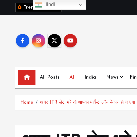
S
Hindi
1
0
व
क
ब
च
च
,
Trending News:
k
i
p
t
o
c
o
n
All Posts
AI
India
News
Fi
t
e
n
t
Home
अगर ITR लेट भरे तो आपका मार्केट लॉस बेकार हो जाएगा