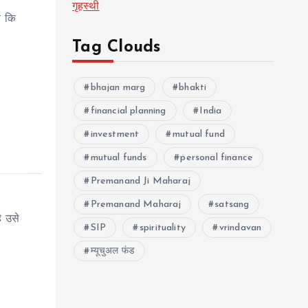
गृहस्थी
ै कि
Tag Clouds
bhajan marg
bhakti
financial planning
India
investment
mutual fund
mutual funds
personal finance
Premanand Ji Maharaj
Premanand Maharaj
satsang
ै उसे
SIP
spirituality
vrindavan
म्यूचुअल फंड