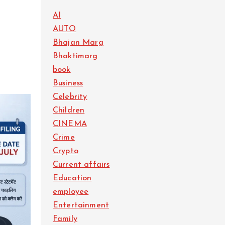
AI
AUTO
Bhajan Marg
Bhaktimarg
book
Business
Celebrity
Children
CINEMA
Crime
Crypto
Current affairs
Education
employee
Entertainment
Family