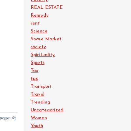
REAL ESTATE
Remedy
rent
Science
Share Market
society
Spirituality
Sports
Tax
tax
Transport
Travel
Trending
Uncategorized
Women
 समझना भी
Youth