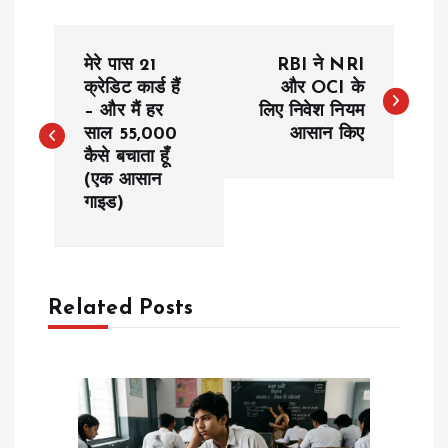
P
मेरे पास 21
RBI ने NRI
o
क्रेडिट कार्ड हैं
और OCI के
– और मैं हर
लिए निवेश नियम
साल ₹55,000
आसान किए
s
कैसे बचाता हूँ
(एक आसान
t
गाइड)
n
a
Related Posts
v
i
g