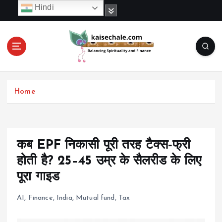
S
Hindi
k
i
p
t
o
c
o
Home
n
t
e
n
t
कब EPF निकासी पूरी तरह टैक्स‑फ्री
होती है? 25–45 उम्र के सैलरीड के लिए
पूरा गाइड
AI
,
Finance
,
India
,
Mutual fund
,
Tax