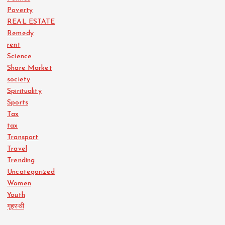
Poverty
REAL ESTATE
Remedy
rent
Science
Share Market
society
Spirituality
Sports
Tax
tax
Transport
Travel
Trending
Uncategorized
Women
Youth
गृहस्थी