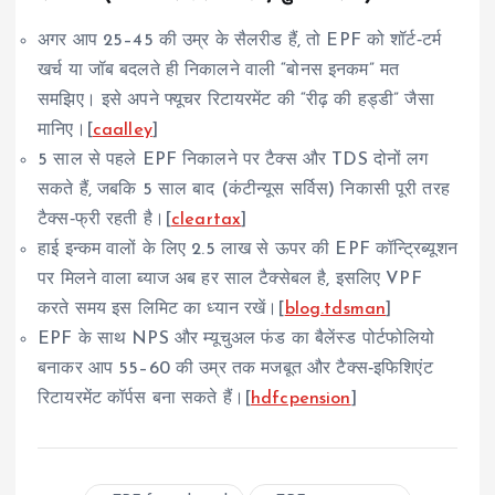
अगर आप 25–45 की उम्र के सैलरीड हैं, तो EPF को शॉर्ट‑टर्म
खर्च या जॉब बदलते ही निकालने वाली “बोनस इनकम” मत
समझिए। इसे अपने फ्यूचर रिटायरमेंट की “रीढ़ की हड्डी” जैसा
मानिए।[
caalley
]
5 साल से पहले EPF निकालने पर टैक्स और TDS दोनों लग
सकते हैं, जबकि 5 साल बाद (कंटीन्यूस सर्विस) निकासी पूरी तरह
टैक्स‑फ्री रहती है।[
cleartax
]
हाई इन्कम वालों के लिए 2.5 लाख से ऊपर की EPF कॉन्ट्रिब्यूशन
पर मिलने वाला ब्याज अब हर साल टैक्सेबल है, इसलिए VPF
करते समय इस लिमिट का ध्यान रखें।[
blog.tdsman
]
EPF के साथ NPS और म्यूचुअल फंड का बैलेंस्ड पोर्टफोलियो
बनाकर आप 55–60 की उम्र तक मजबूत और टैक्स‑इफिशिएंट
रिटायरमेंट कॉर्पस बना सकते हैं।[
hdfcpension
]