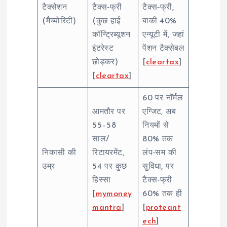
टैक्सेशन
टैक्स‑फ्री
टैक्स‑फ्री,
(मैच्योरिटी)
(कुछ हाई
बाकी 40%
कॉन्ट्रिब्यूशन
एन्यूटी में, जहां
इंटरेस्ट
पेंशन टैक्सेबल
छोड़कर)
[
cleartax
]
[
cleartax
]
60 पर नॉर्मल
आमतौर पर
एग्जिट, अब
55–58
नियमों से
साल/
80% तक
निकासी की
रिटायरमेंट,
लंप‑सम की
उम्र
54 पर कुछ
सुविधा, पर
हिस्सा
टैक्स‑फ्री
[
mymoney
60% तक ही
mantra
]
[
proteant
ech
]