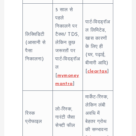
5 साल से
पहले
पार्ट‑विदड्रॉअ
निकालने पर
ल लिमिटेड,
लिक्विडिटी
टैक्स/ TDS,
खास कारणों
(आसानी से
लेकिन कुछ
के लिए ही
पैसा
जरूरतों पर
(घर, पढ़ाई,
निकालना)
पार्ट‑विदड्रॉअ
बीमारी आदि)
ल
[
cleartax
]
[
mymoney
mantra
]
मार्केट‑रिस्क,
लेकिन लंबी
लो‑रिस्क,
रिस्क
अवधि में
गारंटी जैसा
प्रोफाइल
बेहतर ग्रोथ
सेफ्टी फील
की सम्भावना