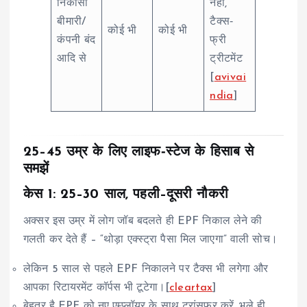
निकासी
नहीं,
बीमारी/
टैक्स‑
कोई भी
कोई भी
कंपनी बंद
फ्री
आदि से
ट्रीटमेंट
[
avivai
ndia
]
25–45 उम्र के लिए लाइफ‑स्टेज के हिसाब से
समझें
केस 1: 25–30 साल, पहली–दूसरी नौकरी
अक्सर इस उम्र में लोग जॉब बदलते ही EPF निकाल लेने की
गलती कर देते हैं – “थोड़ा एक्स्ट्रा पैसा मिल जाएगा” वाली सोच।
लेकिन 5 साल से पहले EPF निकालने पर टैक्स भी लगेगा और
आपका रिटायरमेंट कॉर्पस भी टूटेगा।[
cleartax
]
बेहतर है EPF को नए एम्प्लॉयर के साथ ट्रांसफर करें, भले ही