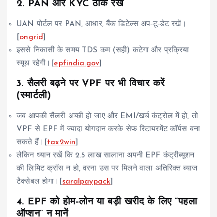
2. PAN और KYC ठीक रखें
UAN पोर्टल पर PAN, आधार, बैंक डिटेल्स अप‑टू‑डेट रखें।
[
ongrid
]
इससे निकासी के समय TDS कम (सही) कटेगा और प्रक्रिया
स्मूथ रहेगी।[
epfindia.gov
]
3. सैलरी बढ़ने पर VPF पर भी विचार करें
(स्मार्टली)
जब आपकी सैलरी अच्छी हो जाए और EMI/खर्च कंट्रोल में हो, तो
VPF से EPF में ज्यादा योगदान करके सेफ रिटायरमेंट कॉर्पस बना
सकते हैं।[
tax2win
]
लेकिन ध्यान रखें कि 2.5 लाख सालाना अपनी EPF कंट्रीब्यूशन
की लिमिट क्रॉस न हो, वरना उस पर मिलने वाला अतिरिक्त ब्याज
टैक्सेबल होगा।[
saralpaypack
]
4. EPF को होम‑लोन या बड़ी खरीद के लिए “पहला
ऑप्शन” न मानें