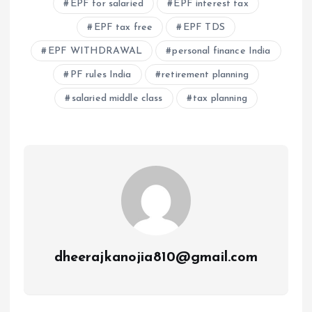
EPF for salaried
EPF interest tax
EPF tax free
EPF TDS
EPF WITHDRAWAL
personal finance India
PF rules India
retirement planning
salaried middle class
tax planning
dheerajkanojia810@gmail.com