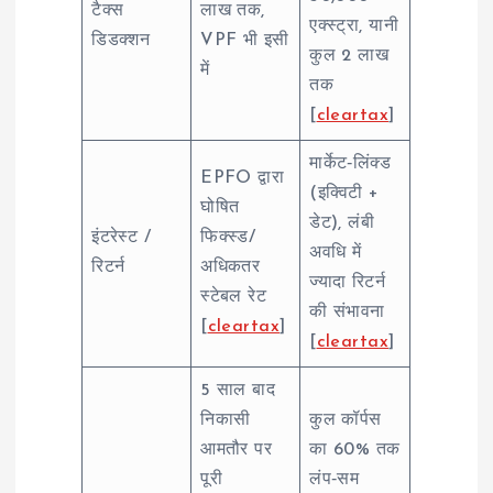
टैक्स
लाख तक,
एक्स्ट्रा, यानी
डिडक्शन
VPF भी इसी
कुल 2 लाख
में
तक
[
cleartax
]
मार्केट‑लिंक्ड
EPFO द्वारा
(इक्विटी +
घोषित
डेट), लंबी
इंटरेस्ट /
फिक्स्ड/
अवधि में
रिटर्न
अधिकतर
ज्यादा रिटर्न
स्टेबल रेट
की संभावना
[
cleartax
]
[
cleartax
]
5 साल बाद
निकासी
कुल कॉर्पस
आमतौर पर
का 60% तक
पूरी
लंप‑सम