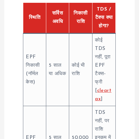
TDS /
सर्विस
निकासी
स्थिति
टैक्स क्या
अवधि
राशि
होगा?
कोई
TDS
EPF
नहीं, पूरा
निकासी
5 साल
कोई भी
EPF
(नॉर्मल
या अधिक
राशि
टैक्स‑
केस)
फ्री
[
cleart
ax
]
TDS
नहीं, पर
राशि
EPF
5 साल
50,000
इनकम में