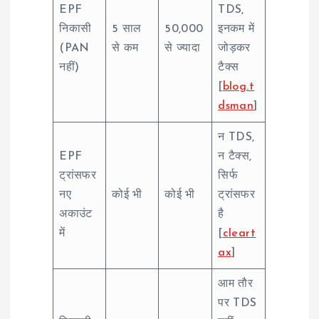
EPF
TDS,
निकासी
5 साल
50,000
इनकम में
(PAN
से कम
से ज्यादा
जोड़कर
नहीं)
टैक्स
[
blog.t
dsman
]
न TDS,
EPF
न टैक्स,
ट्रांसफर
सिर्फ
नए
कोई भी
कोई भी
ट्रांसफर
अकाउंट
है
में
[
cleart
ax
]
आम तौर
पर TDS