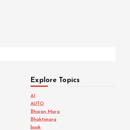
Explore Topics
AI
AUTO
Bhajan Marg
Bhaktimarg
book