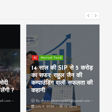
से 5 करोड़
Family
जैन की
ी सफलता की
मैं youtube वीडियो देखकर
क्या सोचता हूँ
10@gmail.com
By
dheerajkanojia810@gmail.com
 views
July 8, 2026
23 views