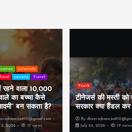
AI
Mutual fund
14 साल की SIP 
outh
का सफर: राहुल 
ीनेजर्स की मस्ती को मोदी
कम्पाउंडिंग वाल
रकार क्या हैंडल कर लेंगी ?
कहानी
By
dheerajkanojia810@gmail.com
By
dheerajkanojia8
July 24, 2026
19 views
July 9, 2026
15