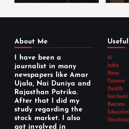
About Me
Useful
I have been a
AI
India
journalist in many
News
newspapers like Amar
Finance
Ujala, Nai Duniya and
Health
Rajasthan Patrika.
Spirituali
After that I did my
Business
study regarding the
Educatio
stock market. I also
Uncatego
got involved in