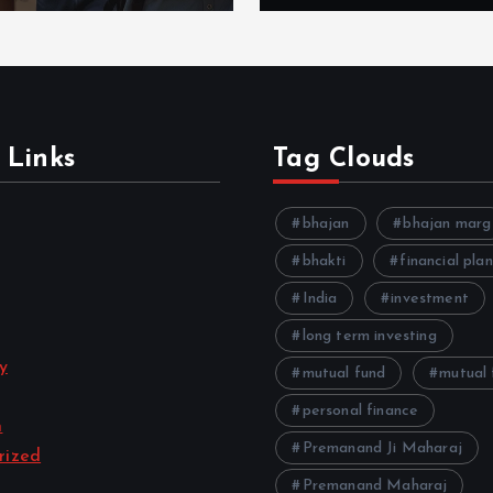
 Links
Tag Clouds
bhajan
bhajan marg
bhakti
financial pla
India
investment
long term investing
ty
mutual fund
mutual 
personal finance
n
Premanand Ji Maharaj
rized
Premanand Maharaj