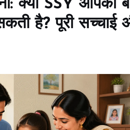
ोजना: क्या SSY आपकी बे
सकती है? पूरी सच्चाई