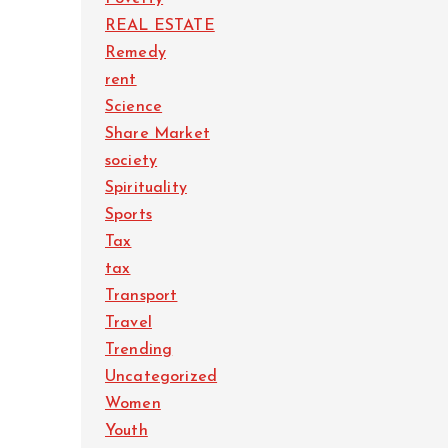
REAL ESTATE
Remedy
rent
Science
Share Market
society
Spirituality
Sports
Tax
tax
Transport
Travel
Trending
Uncategorized
Women
Youth