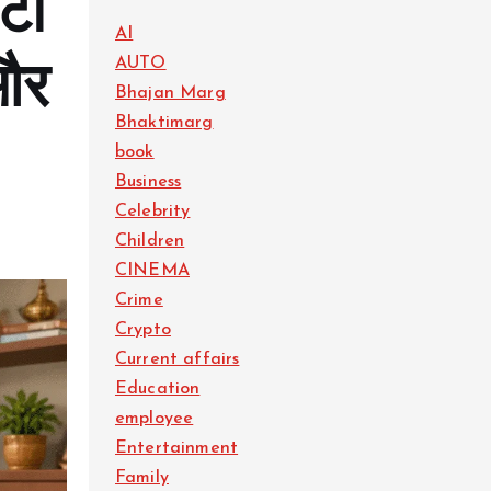
टी
AI
AUTO
 और
Bhajan Marg
Bhaktimarg
book
Business
Celebrity
Children
CINEMA
Crime
Crypto
Current affairs
Education
employee
Entertainment
Family