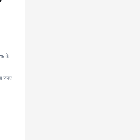
?
2% के
ख रुपए