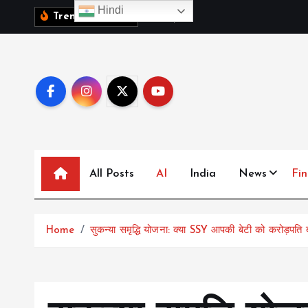
S
Hindi
1
0
व
क
ब
च
च
Trending News:
k
i
p
t
o
c
o
n
All Posts
AI
India
News
Fi
t
e
n
t
Home
सुकन्या समृद्धि योजना: क्या SSY आपकी बेटी को करोड़पति 