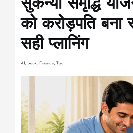
सुकन्या समृद्धि य
को करोड़पति बना 
सही प्लानिंग
AI
,
book
,
Finance
,
Tax