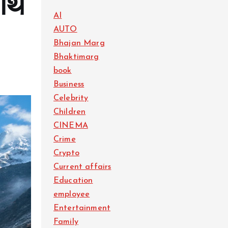
नाथ
AI
AUTO
Bhajan Marg
Bhaktimarg
book
Business
Celebrity
Children
CINEMA
Crime
Crypto
Current affairs
Education
employee
Entertainment
Family