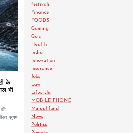
festivals
Finance
FOODS
Gaming
Gold
Health
India
Innovation
Insurance
Jobs
टी के
Law
साल भी
Lifestyle
MOBILE PHONE
Mutual fund
े की
News
षित, सुगम
Politics
Poverty