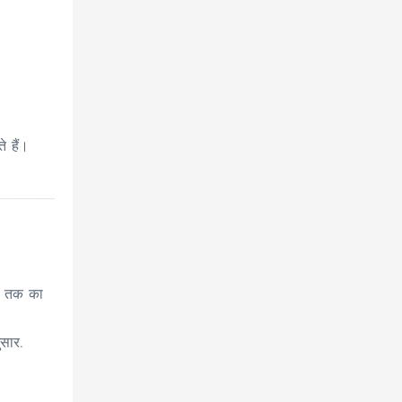
े हैं।
ाथ तक का
ुसार.