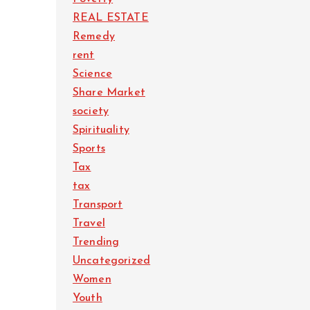
REAL ESTATE
Remedy
rent
Science
Share Market
society
Spirituality
Sports
Tax
tax
Transport
Travel
Trending
Uncategorized
Women
Youth