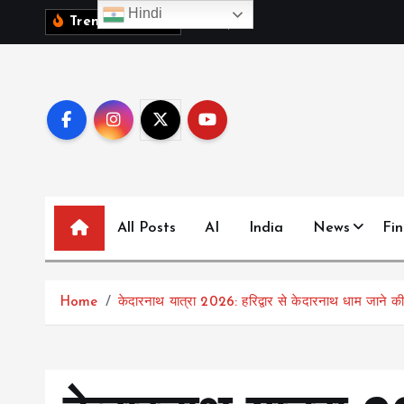
S
Hindi
1
0
व
क
ब
च
च
Trending News:
k
i
p
t
o
c
o
n
All Posts
AI
India
News
Fi
t
e
n
Home
केदारनाथ यात्रा 2026: हरिद्वार से केदारनाथ धाम जाने की
t