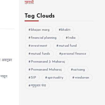
गृहस्थी
Tag Clouds
bhajan marg
bhakti
financial planning
India
investment
mutual fund
mutual funds
personal finance
 अक्टूबर
Premanand Ji Maharaj
Premanand Maharaj
satsang
ानसून
SIP
spirituality
vrindavan
म्यूचुअल फंड