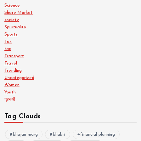
Science
Share Market
society
Spirituality
Sports
Tax
tax
Transport
Travel
Trending
Uncategorized
Women
Youth
गृहस्थी
Tag Clouds
bhajan marg
bhakti
financial planning