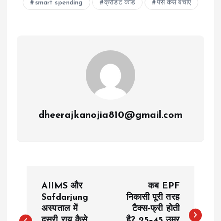
smart spending
क्रेडिट कार्ड
पैसे कैसे बचाएं
dheerajkanojia810@gmail.com
P
AIIMS और
कब EPF
o
Safdarjung
निकासी पूरी तरह
अस्पताल में
टैक्स‑फ्री होती
दूसरी राय कैसे
है? 25–45 उम्र