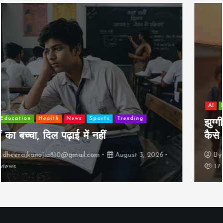
AI
Education
Lifestyle
Mutual fund
society
Travel
झुग्गी में रहने वाला 10,000 कमाने वाले का बच्चा
कैसे “बड़ा आदमी” बन सकता है?
By
dheerajkanojia810@gmail.com
August 2, 2026
17 views