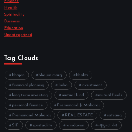
Finance
Health
Spirituality
Business
Education
Uncategorized
Tag Clouds
bhajan
bhajan marg
bhakti
financial planning
India
investment
long term investing
mutual fund
mutual funds
personal finance
Premanand Ji Maharaj
Premanand Maharaj
REAL ESTATE
satsang
SIP
spirituality
vrindavan
म्यूचुअल फंड