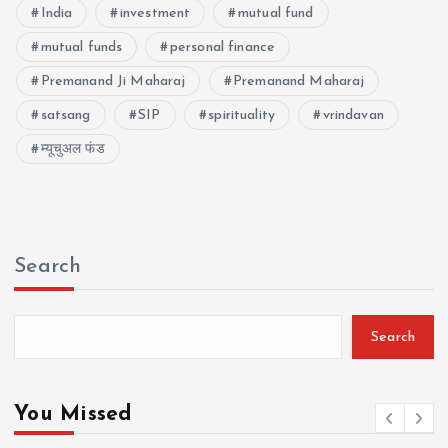
India
investment
mutual fund
mutual funds
personal finance
Premanand Ji Maharaj
Premanand Maharaj
satsang
SIP
spirituality
vrindavan
म्यूचुअल फंड
Search
Search
You Missed