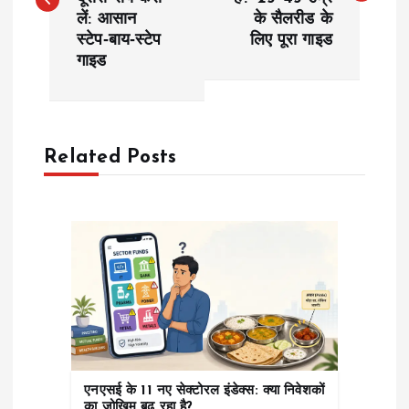
s
लें: आसान
के सैलरीड के
स्टेप‑बाय‑स्टेप
लिए पूरा गाइड
t
गाइड
n
a
Related Posts
v
i
g
a
t
एनएसई के 11 नए सेक्टोरल इंडेक्स: क्या निवेशकों
का जोखिम बढ़ रहा है?