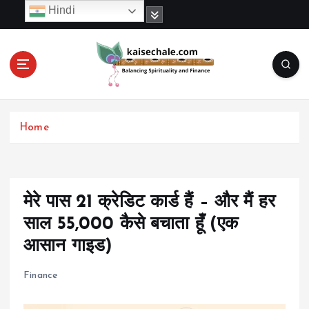
S
Hindi
k
i
p
t
o
c
o
Home
n
t
e
n
t
मेरे पास 21 क्रेडिट कार्ड हैं – और मैं हर
साल ₹55,000 कैसे बचाता हूँ (एक
आसान गाइड)
Finance