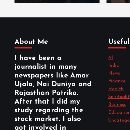
About Me
Useful
I have been a
AI
India
journalist in many
News
newspapers like Amar
Finance
Ujala, Nai Duniya and
Health
Rajasthan Patrika.
Spirituali
After that I did my
Business
study regarding the
Educatio
stock market. I also
Uncatego
got involved in