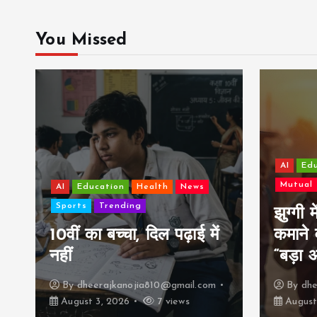
You Missed
AI
Edu
Mutual
AI
Education
Health
News
Sports
Trending
झुग्गी
ी
10वीं का बच्चा, दिल पढ़ाई में
कमाने 
नहीं
“बड़ा
By
dheerajkanojia810@gmail.com
By
dhe
August 3, 2026
7 views
August