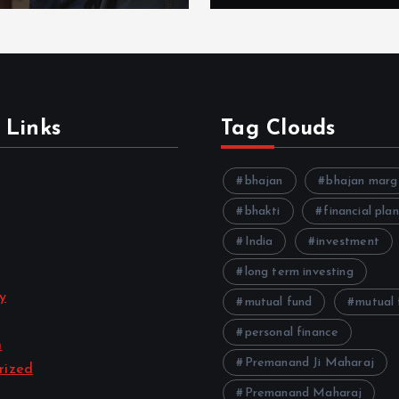
 Links
Tag Clouds
bhajan
bhajan marg
bhakti
financial pla
India
investment
long term investing
ty
mutual fund
mutual 
personal finance
n
Premanand Ji Maharaj
rized
Premanand Maharaj