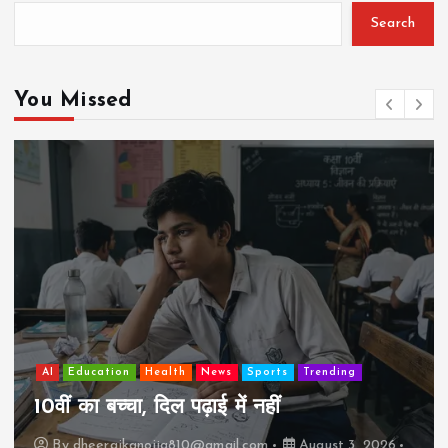
Search
You Missed
AI
Education
Lifestyle
Mutual fund
society
Travel
झुग्गी में रहने वाला 10,000 कमाने वाले का बच्चा
कैसे “बड़ा आदमी” बन सकता है?
By
dheerajkanojia810@gmail.com
August 2, 2026