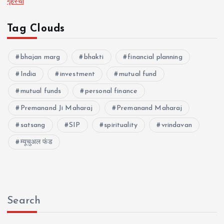
गृहस्थी
Tag Clouds
bhajan marg
bhakti
financial planning
India
investment
mutual fund
mutual funds
personal finance
Premanand Ji Maharaj
Premanand Maharaj
satsang
SIP
spirituality
vrindavan
म्यूचुअल फंड
Search