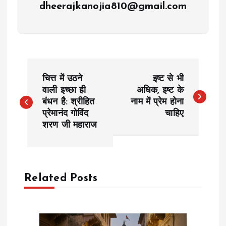
dheerajkanojia810@gmail.com
P
चित्त में उठने
इष्ट से भी
o
वाली इच्छा ही
अधिक, इष्ट के
बंधन है: श्रीहित
नाम में प्रेम होना
प्रेमानंद गोविंद
चाहिए
s
शरण जी महाराज
t
n
Related Posts
a
v