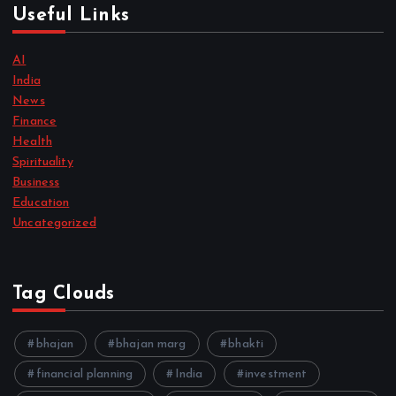
Useful Links
AI
India
News
Finance
Health
Spirituality
Business
Education
Uncategorized
Tag Clouds
bhajan
bhajan marg
bhakti
financial planning
India
investment