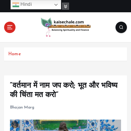
S
Hindi
k
i
p
t
o
c
o
Home
n
t
e
n
t
“वर्तमान में नाम जप करो; भूत और भविष्य
की चिंता मत करो”
Bhajan Marg