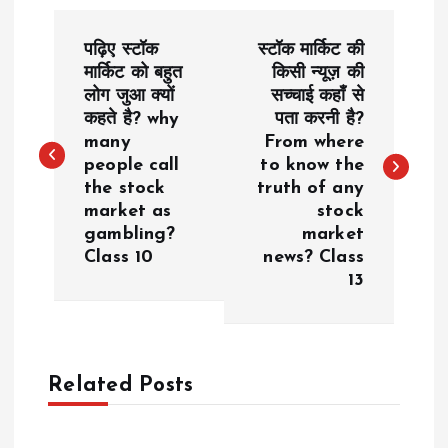
P
पढ़िए स्टॉक
स्टॉक मार्किट की
o
मार्किट को बहुत
किसी न्यूज़ की
लोग जुआ क्यों
सच्चाई कहाँ से
कहते है? why
पता करनी है?
s
many
From where
people call
to know the
t
the stock
truth of any
market as
stock
n
gambling?
market
Class 10
news? Class
a
13
v
i
Related Posts
g