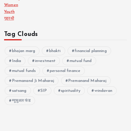
Women
Youth
गृहस्थी
Tag Clouds
bhajan marg
bhakti
financial planning
India
investment
mutual fund
mutual funds
personal finance
Premanand Ji Maharaj
Premanand Maharaj
satsang
SIP
spirituality
vrindavan
म्यूचुअल फंड