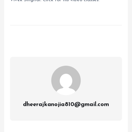
Vivek Singhal. Click for his video classes.
dheerajkanojia810@gmail.com