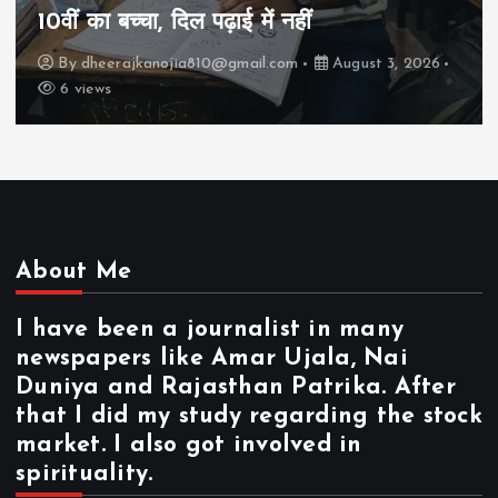
कैसे “बड़ा आदमी” बन सकता है?
By
dheerajkanojia810@gmail.com
August 2, 2026
17 views
About Me
I have been a journalist in many
newspapers like Amar Ujala, Nai
Duniya and Rajasthan Patrika. After
that I did my study regarding the stock
market. I also got involved in
spirituality.