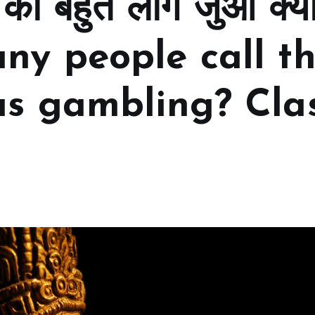
 को बहुत लोग जुआ क्यो
any people call t
as gambling? Cla