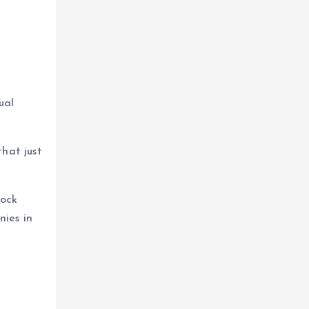
ual
that just
tock
nies in