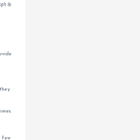
ड़ने के
ovide
 they
imes.
a few