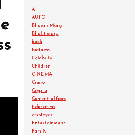
ं
AI
AUTO
he
Bhajan Marg
Bhaktimarg
ss
book
Business
Celebrity
Children
CINEMA
Crime
Crypto
Current affairs
Education
employee
Entertainment
Family