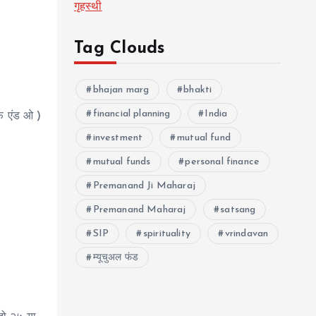
गृहस्थी
Tag Clouds
bhajan marg
bhakti
financial planning
India
एफ एंड ओ )
investment
mutual fund
mutual funds
personal finance
Premanand Ji Maharaj
Premanand Maharaj
satsang
SIP
spirituality
vrindavan
म्यूचुअल फंड