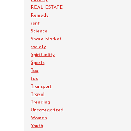
REAL ESTATE
Remedy
rent
Science
Share Market
society
Spirituality
Sports
Tax
tax
Transport
Travel
Trending
Uncategorized
Women
Youth