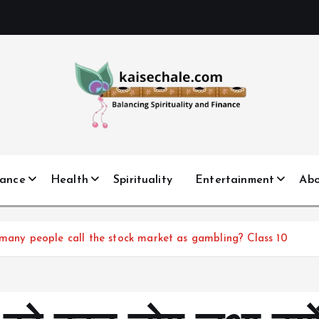
nance
Health
Spirituality
Entertainment
Ab
ै? why many people call the stock market as gambling? Class 10