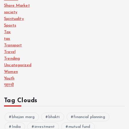
Share Market
society
Spirituality
Sports
Tax
tax
Transport
Travel
Trending
Uncategorized
Women
Youth
गृहस्थी
Tag Clouds
bhajan marg
bhakti
financial planning
India
investment
mutual fund