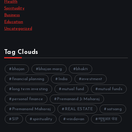
Health
Spirituality
Business
Education
Uncategorized
Tag Clouds
bhajan
bhajan marg
bhakti
financial planning
India
investment
long term investing
mutual fund
mutual funds
personal finance
Premanand Ji Maharaj
Premanand Maharaj
REAL ESTATE
satsang
SIP
spirituality
vrindavan
म्यूचुअल फंड