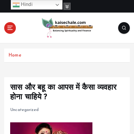
S
Hindi
k
i
p
t
o
c
o
Home
n
t
e
n
t
सास और बहू का आपस में कैसा व्यवहार
होना चाहिये ?
Uncategorized