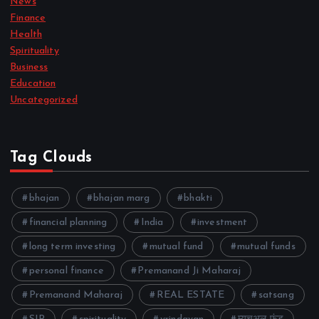
News
Finance
Health
Spirituality
Business
Education
Uncategorized
Tag Clouds
bhajan
bhajan marg
bhakti
financial planning
India
investment
long term investing
mutual fund
mutual funds
personal finance
Premanand Ji Maharaj
Premanand Maharaj
REAL ESTATE
satsang