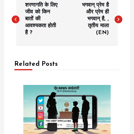
P
शरणागति के लिए
भगवान् प्रेम है
o
जीव को किन
और प्रेम ही
बातों की
भगवान् है, ,
आवश्यकता होती
तृतीय माला
s
है ?
(EN)
t
n
Related Posts
a
v
i
g
a