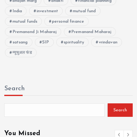
bhajan marg
bhakti
financial planning
India
investment
mutual fund
mutual funds
personal finance
Premanand Ji Maharaj
Premanand Maharaj
satsang
SIP
spirituality
vrindavan
म्यूचुअल फंड
Search
Search
You Missed