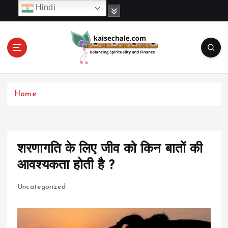
S
Hindi
k
i
p
t
o
c
o
Home
n
t
e
n
t
शरणागति के लिए जीव को किन बातों की
आवश्यकता होती है ?
Uncategorized