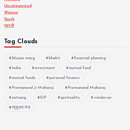
Uncategorized
Women
Youth
गृहस्थी
Tag Clouds
bhajan marg
bhakti
financial planning
India
investment
mutual fund
mutual funds
personal finance
Premanand Ji Maharaj
Premanand Maharaj
satsang
SIP
spirituality
vrindavan
म्यूचुअल फंड