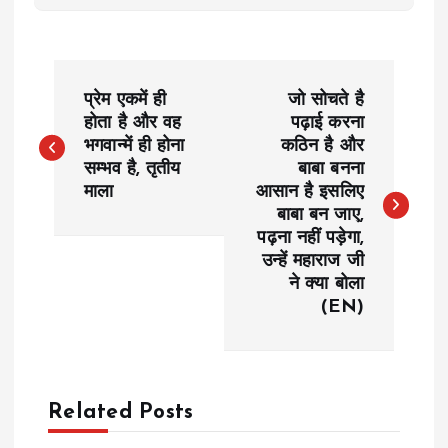
P
प्रेम एकमें ही
जो सोचते है
o
होता है और वह
पढ़ाई करना
भगवान्में ही होना
कठिन है और
सम्भव है, तृतीय
बाबा बनना
s
माला
आसान है इसलिए
बाबा बन जाए,
t
पढ़ना नहीं पड़ेगा,
उन्हें महाराज जी
n
ने क्या बोला
(EN)
a
v
Related Posts
i