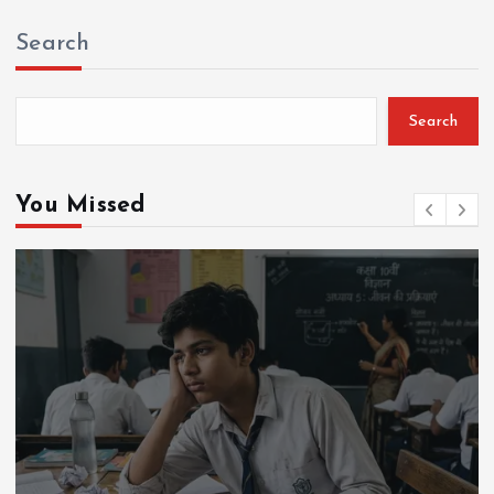
Search
Search
You Missed
AI
Education
Lifestyle
Mutual fund
society
Travel