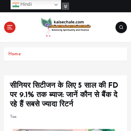
S
Hindi
k
i
p
t
o
c
o
Home
n
t
e
n
t
सीनियर सिटीजन के लिए 5 साल की FD
पर 9.1% तक ब्याज: जानें कौन से बैंक दे
रहे हैं सबसे ज्यादा रिटर्न
Tax