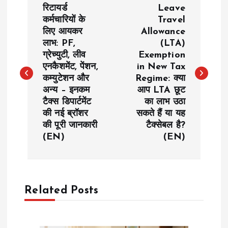
रिटायर्ड
Leave
o
कर्मचारियों के
Travel
लिए आयकर
Allowance
लाभ: PF,
(LTA)
s
ग्रेच्युटी, लीव
Exemption
एनकैशमेंट, पेंशन,
in New Tax
t
कम्युटेशन और
Regime: क्या
अन्य – इनकम
आप LTA छूट
n
टैक्स डिपार्टमेंट
का लाभ उठा
की नई ब्रॉशर
सकते हैं या यह
a
की पूरी जानकारी
टैक्सेबल है?
(EN)
(EN)
v
i
Related Posts
g
a