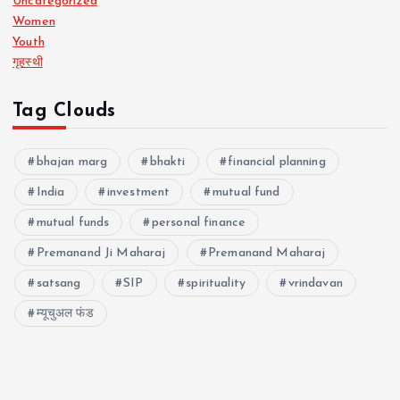
Uncategorized
Women
Youth
गृहस्थी
Tag Clouds
bhajan marg
bhakti
financial planning
India
investment
mutual fund
mutual funds
personal finance
Premanand Ji Maharaj
Premanand Maharaj
satsang
SIP
spirituality
vrindavan
म्यूचुअल फंड