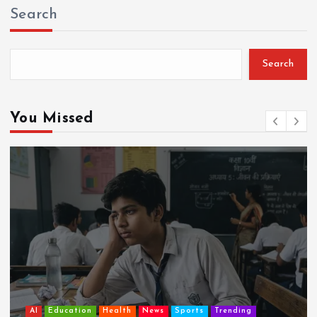
Search
Search
You Missed
AI
Education
Lifestyle
Mutual fund
society
Travel