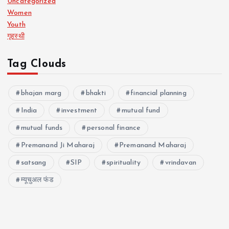
Uncategorized
Women
Youth
गृहस्थी
Tag Clouds
bhajan marg
bhakti
financial planning
India
investment
mutual fund
mutual funds
personal finance
Premanand Ji Maharaj
Premanand Maharaj
satsang
SIP
spirituality
vrindavan
म्यूचुअल फंड