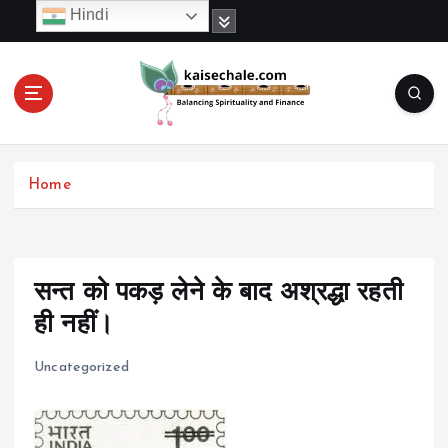
S
Hindi
k
i
p
t
o
c
o
Home
n
t
e
n
t
सन्त को पकड़ लेने के बाद अश्रद्धा रहती
ही नहीं।
Uncategorized