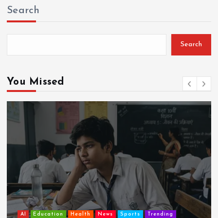
Search
Search
You Missed
AI
Education
Lifestyle
Mutual fund
society
Travel