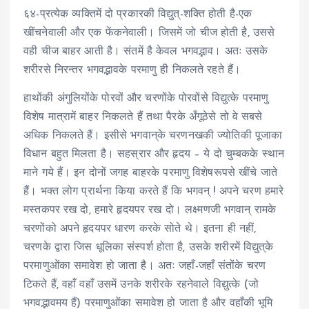
६४-प्रत्येक व्यक्तिमें दो प्रकारकी विद्युत्-शक्ति होती है-एक
खींचनेवाली और एक फेंकनेवाली। जिसमें जो चीज होती है, उससे
वही चीज बाहर आती है। संतमें है केवल भगवद्भाव। अतः उसके
शरीरसे निरन्तर भगवद्भावके परमाणु ही निकलते रहते हैं।
हाथोंकी अंगुलियोंके पोरवों और चरणोंके पोरवोंसे विद्युत्के परमाणु
विशेष मात्रामें बाहर निकलते हैं तथा पैरके अँगूठेसे तो वे सबसे
अधिक निकलते हैं। इसीसे भगवान्‌के चरणनखकी ज्योतिकी पूजाका
विधान बहुत मिलता है। सहस्रार और हृदय – ये दो चुम्बकके स्थान
माने गये हैं। इन दोनों जगह बाहरके परमाणु विशेषरूपसे खींचे जाते
हैं। भक्त लोग प्रार्थना किया करते हैं कि भगवन् ! अपने चरण हमारे
मस्तकपर रख दो, हमारे हृदयपर रख दो। लक्ष्मणजी भगवान् रामके
चरणोंको अपने हृदयपर धारण करके सोते थे। इतना ही नहीं,
चरणके द्वारा जिस धूलिका संस्पर्श होता है, उसके शरीरमें विद्युत्‌के
परमाणुओंका समावेश हो जाता है। अतः जहाँ-जहाँ संतोंके चरण
टिकते हैं, वहाँ वहाँ उसमें उनके शरीरके रहनेवाले विद्युत्के (जो
भगवद्भावमय हैं) परमाणुओंका समावेश हो जाता है और वहाँकी भूमि