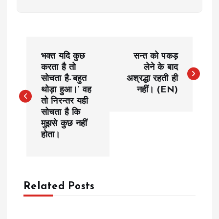
P
भक्त यदि कुछ
सन्त को पकड़
o
करता है तो
लेने के बाद
सोचता है-‘बहुत
अश्रद्धा रहती ही
थोड़ा हुआ।’ वह
नहीं। (EN)
s
तो निरन्तर यही
सोचता है कि
t
मुझसे कुछ नहीं
होता।
n
a
Related Posts
v
i