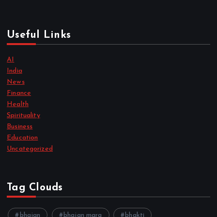
Useful Links
AI
India
News
Finance
Health
Spirituality
Business
Education
Uncategorized
Tag Clouds
bhajan
bhajan marg
bhakti