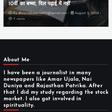
कैसे “बड़ा आदमी” बन सकता है?
By
dheerajkanojia810@gmail.com
August 2, 2026
17 views
About Me
I have been a journalist in many
newspapers like Amar Ujala, Nai
Duniya and Rajasthan Patrika. After
that I did my study regarding the stock
market. I also got involved in
spirituality.