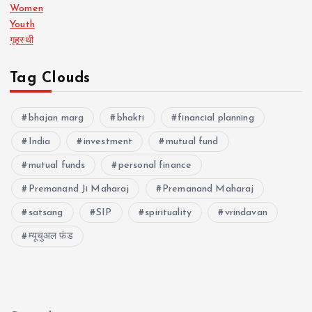
Women
Youth
गृहस्थी
Tag Clouds
bhajan marg
bhakti
financial planning
India
investment
mutual fund
mutual funds
personal finance
Premanand Ji Maharaj
Premanand Maharaj
satsang
SIP
spirituality
vrindavan
म्यूचुअल फंड