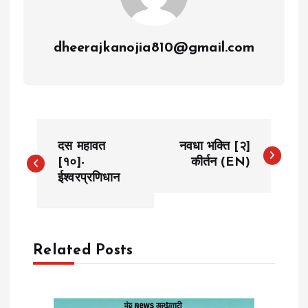
dheerajkanojia810@gmail.com
P
दस महावत
नवधा भक्ति [२]
o
[१०]-
कीर्तन (EN)
ईश्वरप्रणिधान
s
t
Related Posts
n
a