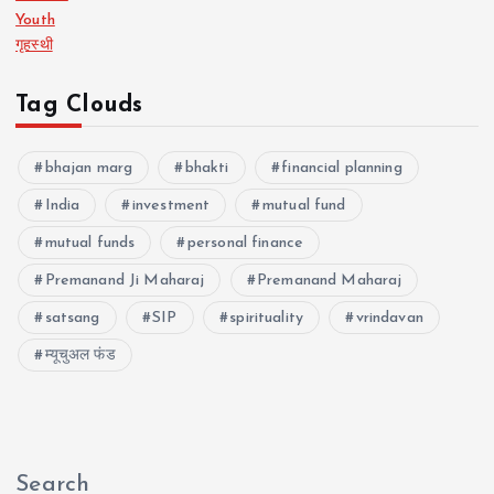
Youth
गृहस्थी
Tag Clouds
bhajan marg
bhakti
financial planning
India
investment
mutual fund
mutual funds
personal finance
Premanand Ji Maharaj
Premanand Maharaj
satsang
SIP
spirituality
vrindavan
म्यूचुअल फंड
Search