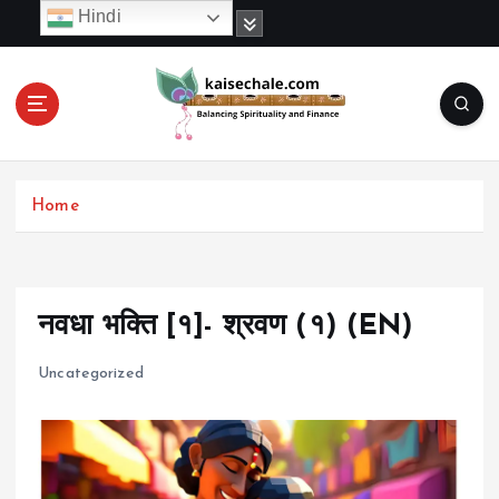
S
Hindi
k
i
p
t
o
c
o
Home
n
t
e
n
t
नवधा भक्ति [१]- श्रवण (१) (EN)
Uncategorized