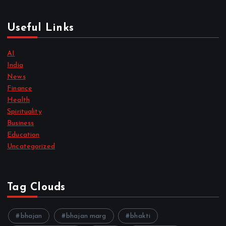
Useful Links
AI
India
News
Finance
Health
Spirituality
Business
Education
Uncategorized
Tag Clouds
bhajan
bhajan marg
bhakti