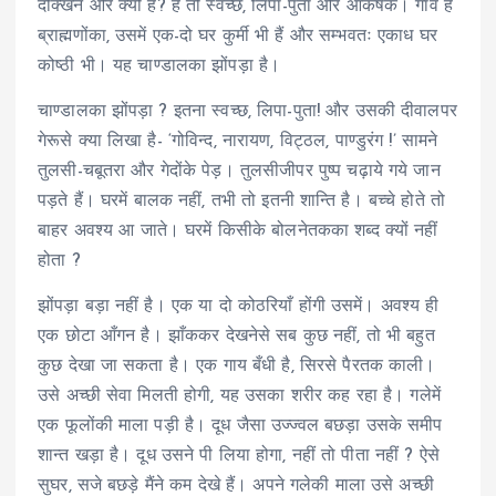
दक्खिन ओर क्यों है? है तो स्वच्छ, लिपा-पुता और आकर्षक। गाँव है
ब्राह्मणोंका, उसमें एक-दो घर कुर्मी भी हैं और सम्भवतः एकाध घर
कोष्ठी भी। यह चाण्डालका झोंपड़ा है।
चाण्डालका झोंपड़ा ? इतना स्वच्छ, लिपा-पुता! और उसकी दीवालपर
गेरूसे क्या लिखा है- ‘गोविन्द, नारायण, विट्ठल, पाण्डुरंग !’ सामने
तुलसी-चबूतरा और गेदोंके पेड़। तुलसीजीपर पुष्प चढ़ाये गये जान
पड़ते हैं। घरमें बालक नहीं, तभी तो इतनी शान्ति है। बच्चे होते तो
बाहर अवश्य आ जाते। घरमें किसीके बोलनेतकका शब्द क्यों नहीं
होता ?
झोंपड़ा बड़ा नहीं है। एक या दो कोठरियाँ होंगी उसमें। अवश्य ही
एक छोटा आँगन है। झाँककर देखनेसे सब कुछ नहीं, तो भी बहुत
कुछ देखा जा सकता है। एक गाय बँधी है, सिरसे पैरतक काली।
उसे अच्छी सेवा मिलती होगी, यह उसका शरीर कह रहा है। गलेमें
एक फूलोंकी माला पड़ी है। दूध जैसा उज्ज्वल बछड़ा उसके समीप
शान्त खड़ा है। दूध उसने पी लिया होगा, नहीं तो पीता नहीं ? ऐसे
सुघर, सजे बछड़े मैंने कम देखे हैं। अपने गलेकी माला उसे अच्छी