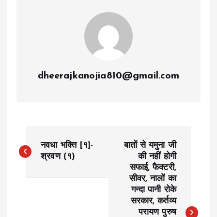
dheerajkanojia810@gmail.com
P
नवधा भक्ति [१]-
बातों से यमुना जी
o
श्रवण (१)
की नहीं होगी
सफाई, फैक्टरी,
सीवर, नालों का
s
गन्दा पानी रोके
सरकार, कर्तव्य
t
परायण पुरुष