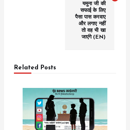
यमुना जी की
n
सफाई के लिए
पैसा पास करवाए
a
और लगाए नहीं
तो वह भी खा
v
जाएंगे (EN)
i
g
Related Posts
a
t
i
o