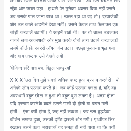
लगाकर उसने बछड़ेके पैरोंके पास सिर रखा। अब उस चंचलने सिर
सूँघा और उछल पड़ा। हाथसे पैर छूनेका अवसर दिया नहीं उसने।
अब उसके पास जाना व्यर्थ था। उछल रहा था वह तो। दरवाजेकी
ओर उस काले आदमीने देखा नहीं। उसने केवल हाथ फैलाकर एक
जोड़ी करतालें उठायीं। वे आड़में रखी थीं। वह तो उछल उछलकर
नाचने लगा-आकाशकी ओर मुख करके दोनों हाथ उठाये करतालकी
लयमें कीर्तनके स्वरसे आँगन गंज उठा। बछड़ा फुदकना भूल गया
और गाय एकटक उसे देखने लगी।
‘गोविन्द हरि नारायण, विठ्ठल पाण्डुरंग!’
X X X ‘उस दिन मुझे सबसे अधिक कष्ट हुआ प्रणाम करनेसे। यों
अनेकों लोग प्रणाम करते हैं। जब कोई प्रणाम करता है, यदि वह
अवस्थामें बहुत छोटा न हुआ तो बहुत बुरा लगता है। अच्छा होता
यदि प्रणाम करनेके बदले उसने गाली दी होती या चपत मारी
होती।’ ऐसा क्यों होता है, कह नहीं सकता। जब उस बुड्डेका
कीर्तन समाप्त हुआ, उसकी दृष्टि द्वारकी ओर गयी। पृथ्वीपर सिर
रखकर उसने कहा ‘महाराज!’ वह समझ ही नहीं पाता था कि क्यों