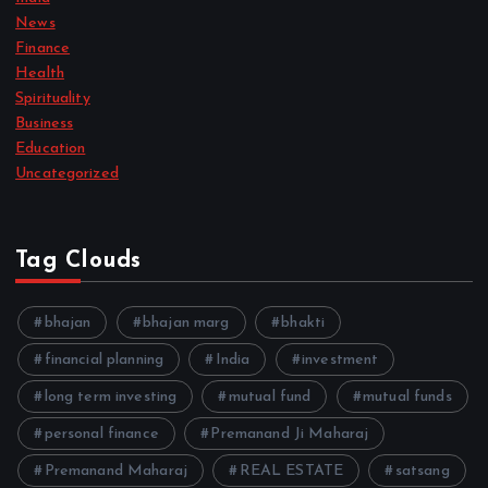
News
Finance
Health
Spirituality
Business
Education
Uncategorized
Tag Clouds
bhajan
bhajan marg
bhakti
financial planning
India
investment
long term investing
mutual fund
mutual funds
personal finance
Premanand Ji Maharaj
Premanand Maharaj
REAL ESTATE
satsang