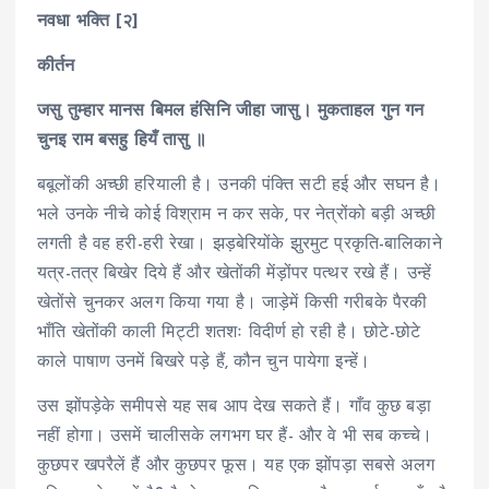
नवधा भक्ति [२]
कीर्तन
जसु तुम्हार मानस बिमल हंसिनि जीहा जासु। मुकताहल गुन गन
चुनइ राम बसहु हियँ तासु ॥
बबूलोंकी अच्छी हरियाली है। उनकी पंक्ति सटी हई और सघन है।
भले उनके नीचे कोई विश्राम न कर सके, पर नेत्रोंको बड़ी अच्छी
लगती है वह हरी-हरी रेखा। झड़बेरियोंके झुरमुट प्रकृति-बालिकाने
यत्र-तत्र बिखेर दिये हैं और खेतोंकी मेंड़ोंपर पत्थर रखे हैं। उन्हें
खेतोंसे चुनकर अलग किया गया है। जाड़ेमें किसी गरीबके पैरकी
भाँति खेतोंकी काली मिट्टी शतशः विदीर्ण हो रही है। छोटे-छोटे
काले पाषाण उनमें बिखरे पड़े हैं, कौन चुन पायेगा इन्हें।
उस झोंपड़ेके समीपसे यह सब आप देख सकते हैं। गाँव कुछ बड़ा
नहीं होगा। उसमें चालीसके लगभग घर हैं- और वे भी सब कच्चे।
कुछपर खपरैलें हैं और कुछपर फूस। यह एक झोंपड़ा सबसे अलग