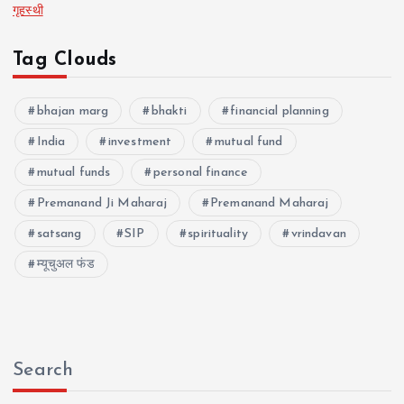
गृहस्थी
Tag Clouds
bhajan marg
bhakti
financial planning
India
investment
mutual fund
mutual funds
personal finance
Premanand Ji Maharaj
Premanand Maharaj
satsang
SIP
spirituality
vrindavan
म्यूचुअल फंड
Search