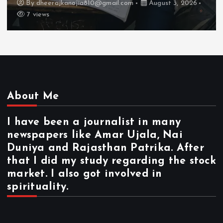
By
dheerajkanojia810@gmail.com
August 2, 2026
17 views
About Me
I have been a journalist in many
newspapers like Amar Ujala, Nai
Duniya and Rajasthan Patrika. After
that I did my study regarding the stock
market. I also got involved in
spirituality.