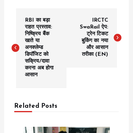
P
RBI का बड़ा
IRCTC
o
राहत प्रस्ताव:
SwaRail ऐप:
निष्क्रिय बैंक
ट्रेन टिकट
खाते या
बुकिंग का नया
s
अनक्लेम्ड
और आसान
डिपॉजिट को
तरीका (EN)
t
सक्रिय/दावा
करना अब होगा
n
आसान
a
v
Related Posts
i
g