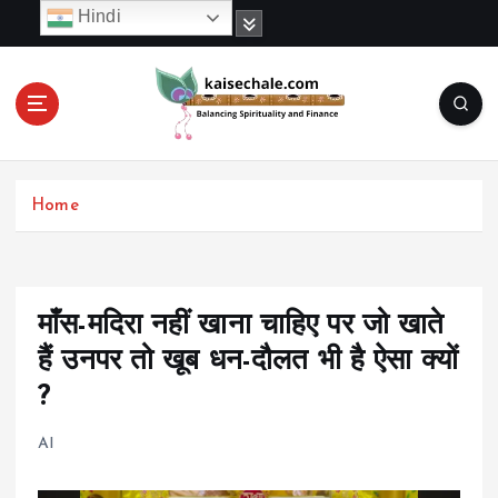
S
Hindi
k
i
p
t
o
c
o
Home
n
t
e
n
t
माँस-मदिरा नहीं खाना चाहिए पर जो खाते
हैं उनपर तो खूब धन-दौलत भी है ऐसा क्यों
?
AI