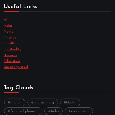
Useful Links
AI
India
News
Finance
Health
Spirituality
Business
Education
Uncategorized
Tag Clouds
bhajan
bhajan marg
bhakti
financial planning
India
investment