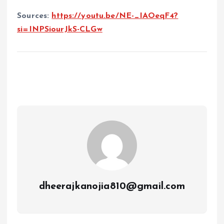
Sources:
https://youtu.be/NE-_IAOeqF4?
si=INPSiourJkS-CLGw
dheerajkanojia810@gmail.com