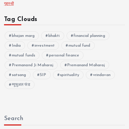
गृहस्थी
Tag Clouds
bhajan marg
bhakti
financial planning
India
investment
mutual fund
mutual funds
personal finance
Premanand Ji Maharaj
Premanand Maharaj
satsang
SIP
spirituality
vrindavan
म्यूचुअल फंड
Search