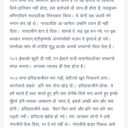
१००-सन्त यदि किसीपर क्रोध करते हैं तो वह क्रोध भी किसीके
लिये हानिकर नहीं होता, उस क्रोधसे भी लाभ ही होता है; नलकूबर-
मणिग्रीवने नारदजीका तिरस्कार किया। ये दोनों यक्ष जलमें नंगे
स्नान कर रहे थे। नारदजीके आ जानेपर उन्होंने ध्यान ही नहीं
दिया। नारदजीने शाप दे दिया। शापसे वे जड़ वृक्ष बन गये, पर वृक्ष
बनकर भगवान् श्रीकृष्णके अंगस्पर्शको पाकर वे कृतार्थ हो गये।
सन्तोंका शाप भी पापोंसे शुद्ध करके अन्तमें भगवान्से मिला देता है।
१०१-ईसाको शूली दी गयी, पर ईसाने सभी सतानेवालोंका भगवान्से
मंगल मनाया। सन्तका स्वभाव ही ऐसा होता है।
१०२-सन्त हरिदासजीपर मार पड़ी, शरीरसे खून निकलने लगा।
मारनेवाले कहते- ‘हरि नाम लेना छोड़ दो।’ हरिदासजीने सोचा- ये
हमें मारते हैं तथा मारते हुए हरि-नाम लेनेके लिये मना करते हुए इनके
मुँहसे हरि-नामका उच्चारण हो जाता है, इससे अच्छी बात और क्या
होगी। हरिदासजीने कहा- ‘भैया! फिर मारो और हरि नाम लो!’ मार
पड़ती गयी। हरिदास बेहोश हो गये। मरा जानकर लोगों ने उन्हें
गंगाजीमें फेंक दिया, पर वे मरे नहीं थे। गंगाजीसे बाहर निकल आये