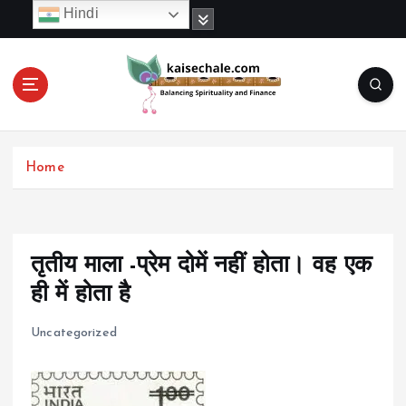
S
Hindi
k
i
p
t
o
c
o
Home
n
t
e
n
t
तृतीय माला -प्रेम दोमें नहीं होता। वह एक
ही में होता है
Uncategorized