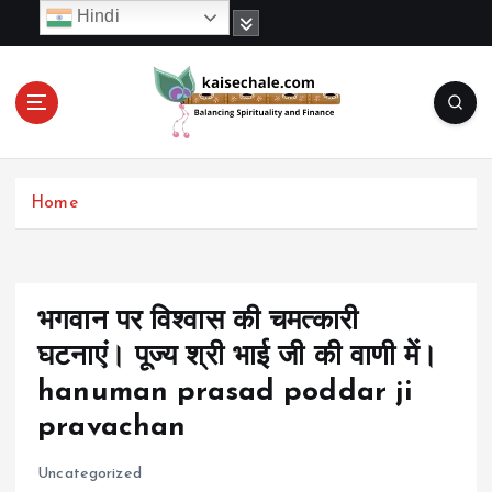
S
Hindi
k
i
p
t
o
c
o
Home
n
t
e
n
t
भगवान पर विश्वास की चमत्कारी
घटनाएं। पूज्य श्री भाई जी की वाणी में।
hanuman prasad poddar ji
pravachan
Uncategorized