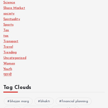
Science
Share Market
society
Spirituality
Sports
Tax
tax
Transport
Travel
Trending
Uncategorized
Women
Youth
गृहस्थी
Tag Clouds
bhajan marg
bhakti
financial planning