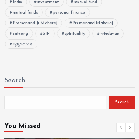
India
investment
mutual fund
mutual funds
personal finance
Premanand Ji Maharaj
Premanand Maharaj
satsang
SIP
spirituality
vrindavan
म्यूचुअल फंड
Search
Search
You Missed