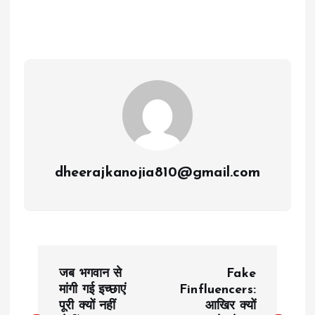
dheerajkanojia810@gmail.com
P
जब भगवान से
Fake
o
मांगी गई इच्छाएं
Finfluencers:
पूरी क्यों नहीं
आखिर क्यों