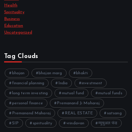
Health
Spirituality
Business
Education
Uncategorized
Tag Clouds
bhajan
bhajan marg
bhakti
financial planning
India
investment
long term investing
mutual fund
mutual funds
personal finance
Premanand Ji Maharaj
Premanand Maharaj
REAL ESTATE
satsang
SIP
spirituality
vrindavan
म्यूचुअल फंड