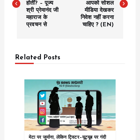
होतीं? – पूज्य
आपको सोशल
s
श्री प्रेमानंद जी
मीडिया देखकर
महाराज के
निवेश नहीं करना
t
प्रवचन से
चाहिए ? (EN)
n
a
Related Posts
v
i
g
a
t
मेटा पर जुर्माना, लेकिन ट्विटर–यूट्यूब पर गंदी