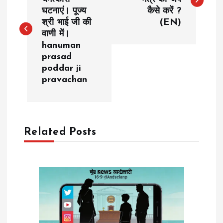
घटनाएं। पूज्य
कैसे करें ?
s
श्री भाई जी की
(EN)
वाणी में।
t
hanuman
prasad
n
poddar ji
pravachan
a
v
Related Posts
i
g
a
t