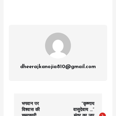
dheerajkanojia810@gmail.com
P
भगवान पर
“कृष्णाय
o
विश्वास की
वासुदेवाय …”
चमत्कारी
मंत्र का जप