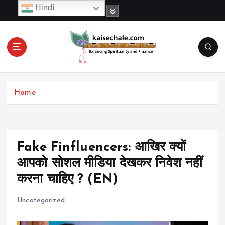
S
Hindi
k
i
p
t
o
c
o
Home
n
t
e
n
t
Fake Finfluencers: आखिर क्यों
आपको सोशल मीडिया देखकर निवेश नहीं
करना चाहिए ? (EN)
Uncategorized