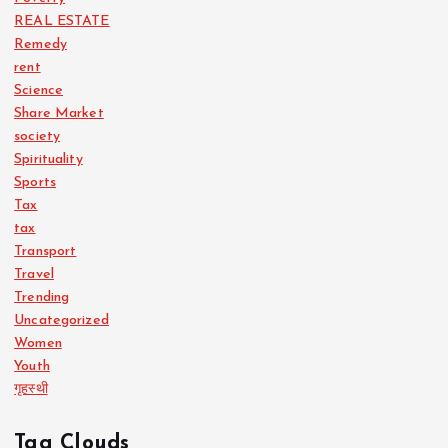
REAL ESTATE
Remedy
rent
Science
Share Market
society
Spirituality
Sports
Tax
tax
Transport
Travel
Trending
Uncategorized
Women
Youth
गृहस्थी
Tag Clouds