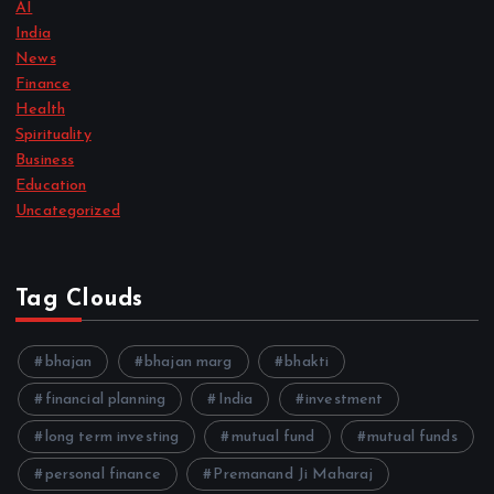
AI
India
News
Finance
Health
Spirituality
Business
Education
Uncategorized
Tag Clouds
bhajan
bhajan marg
bhakti
financial planning
India
investment
long term investing
mutual fund
mutual funds
personal finance
Premanand Ji Maharaj