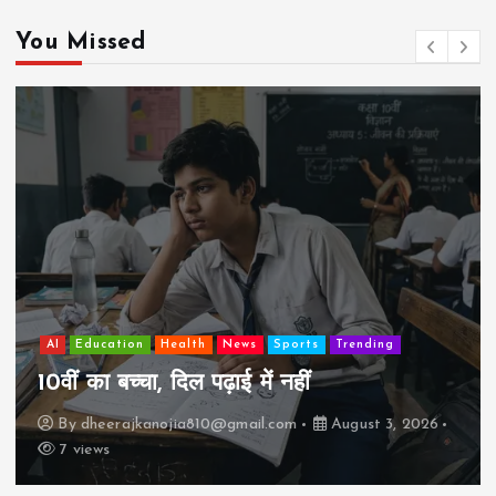
You Missed
AI
Education
Lifestyle
Mutual fund
society
Travel
झुग्गी में रहने वाला 10,000 कमाने वाले का बच्चा
कैसे “बड़ा आदमी” बन सकता है?
By
dheerajkanojia810@gmail.com
August 2, 2026
17 views