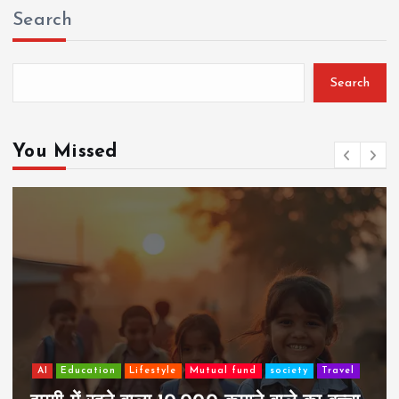
Search
Search
You Missed
AI
Education
Lifestyle
Mutual fund
society
Travel