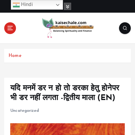
S
Hindi
k
i
p
t
o
c
o
Home
n
t
e
n
t
यदि मनमें डर न हो तो डरका हेतु होनेपर
भी डर नहीं लगता -द्वितीय माला (EN)
Uncategorized