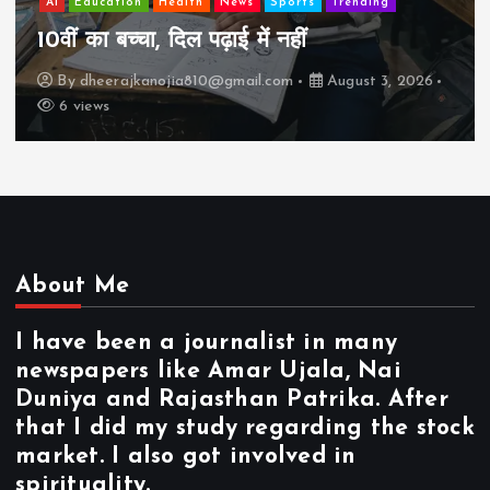
AI
Education
Health
News
Sports
Trending
10वीं का बच्चा, दिल पढ़ाई में नहीं
By
dheerajkanojia810@gmail.com
August 3, 2026
6 views
About Me
I have been a journalist in many
newspapers like Amar Ujala, Nai
Duniya and Rajasthan Patrika. After
that I did my study regarding the stock
market. I also got involved in
spirituality.