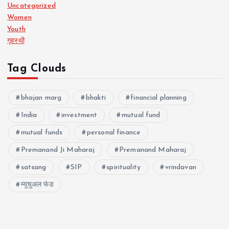
Uncategorized
Women
Youth
गृहस्थी
Tag Clouds
bhajan marg
bhakti
financial planning
India
investment
mutual fund
mutual funds
personal finance
Premanand Ji Maharaj
Premanand Maharaj
satsang
SIP
spirituality
vrindavan
म्यूचुअल फंड