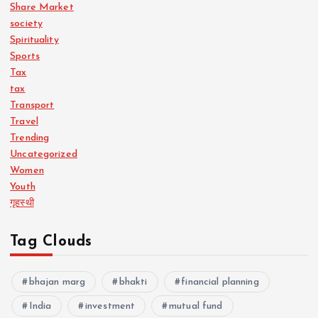
Share Market
society
Spirituality
Sports
Tax
tax
Transport
Travel
Trending
Uncategorized
Women
Youth
गृहस्थी
Tag Clouds
bhajan marg
bhakti
financial planning
India
investment
mutual fund