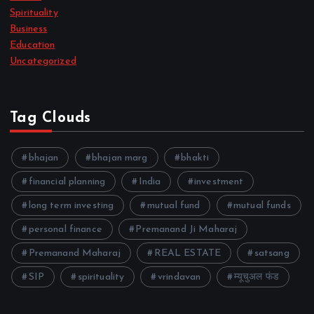
Spirituality
Business
Education
Uncategorized
Tag Clouds
bhajan
bhajan marg
bhakti
financial planning
India
investment
long term investing
mutual fund
mutual funds
personal finance
Premanand Ji Maharaj
Premanand Maharaj
REAL ESTATE
satsang
SIP
spirituality
vrindavan
म्यूचुअल फंड