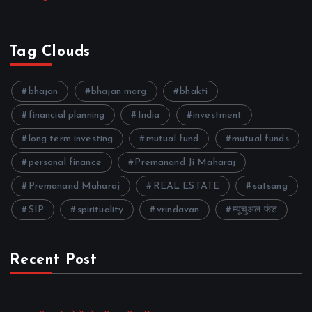
Tag Clouds
bhajan
bhajan marg
bhakti
financial planning
India
investment
long term investing
mutual fund
mutual funds
personal finance
Premanand Ji Maharaj
Premanand Maharaj
REAL ESTATE
satsang
SIP
spirituality
vrindavan
म्यूचुअल फंड
Recent Post