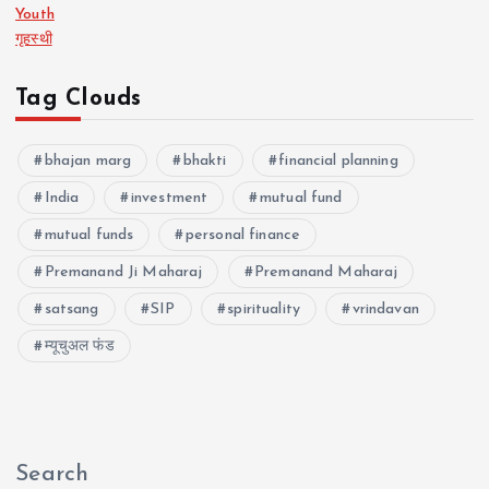
Youth
गृहस्थी
Tag Clouds
bhajan marg
bhakti
financial planning
India
investment
mutual fund
mutual funds
personal finance
Premanand Ji Maharaj
Premanand Maharaj
satsang
SIP
spirituality
vrindavan
म्यूचुअल फंड
Search