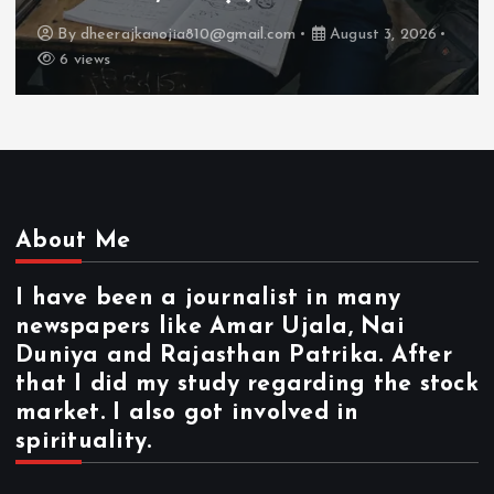
By
dheerajkanojia810@gmail.com
August 2, 2026
17 views
About Me
I have been a journalist in many
newspapers like Amar Ujala, Nai
Duniya and Rajasthan Patrika. After
that I did my study regarding the stock
market. I also got involved in
spirituality.