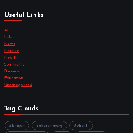
Useful Links
AI
India
News
Finance
Health
Spirituality
Business
Education
Uncategorized
Tag Clouds
bhajan
bhajan marg
bhakti