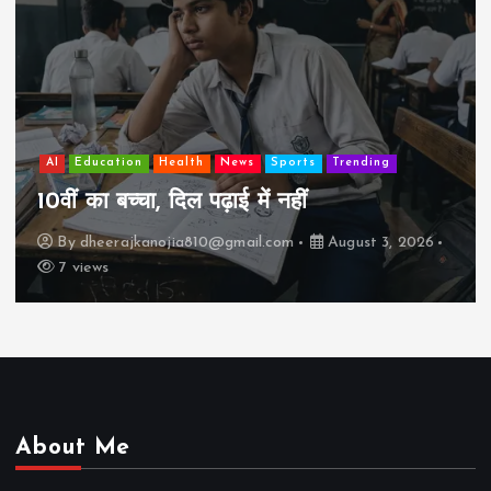
AI
Educ
ation
Health
News
Sports
Trending
झुग्गी म
 बच्चा, दिल पढ़ाई में नहीं
कैसे “ब
erajkanojia810@gmail.com
August 3, 2026
By
dhee
s
17 view
About Me