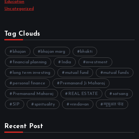
Education
Uncategorized
Tag Clouds
bhajan
bhajan marg
bhakti
financial planning
India
investment
long term investing
mutual fund
mutual funds
personal finance
Premanand Ji Maharaj
Premanand Maharaj
REAL ESTATE
satsang
SIP
spirituality
vrindavan
म्यूचुअल फंड
Recent Post