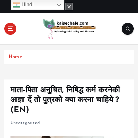
S
Hindi
k
i
p
t
o
c
o
Home
n
t
e
n
t
माता-पिता अनुचित, निषिद्ध कर्म करनेकी
आज्ञा दें तो पुत्रको क्या करना चाहिये ?
(EN)
Uncategorized