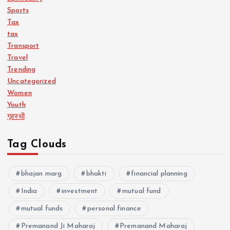
Sports
Tax
tax
Transport
Travel
Trending
Uncategorized
Women
Youth
गृहस्थी
Tag Clouds
bhajan marg
bhakti
financial planning
India
investment
mutual fund
mutual funds
personal finance
Premanand Ji Maharaj
Premanand Maharaj