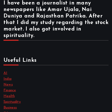
I have been a journalist in many
newspapers like Amar Ujala, Nai
Duniya and Rajasthan Patrika. After
that I did my study regarding the stock
market. I also got involved in
spirituality.
Useful Links
AI
India
News
Finance
Health
Spirituality
Business