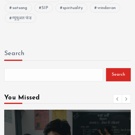
satsang
SIP
spirituality
vrindavan
म्यूचुअल फंड
Search
Search
You Missed