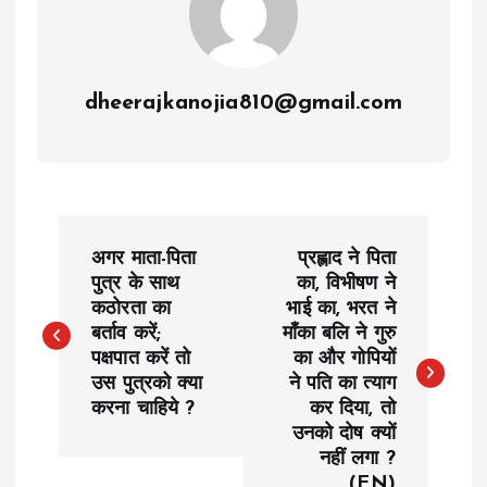
dheerajkanojia810@gmail.com
P
अगर माता-पिता
प्रह्लाद ने पिता
o
पुत्र के साथ
का, विभीषण ने
कठोरता का
भाई का, भरत ने
बर्ताव करें;
माँका बलि ने गुरु
s
पक्षपात करें तो
का और गोपियों
उस पुत्रको क्या
ने पति का त्याग
t
करना चाहिये ?
कर दिया, तो
उनको दोष क्यों
n
नहीं लगा ?
(EN)