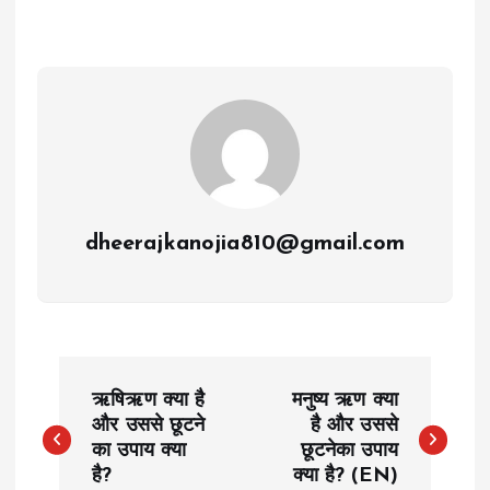
dheerajkanojia810@gmail.com
P
ऋषिऋण क्या है
मनुष्य ऋण क्या
o
और उससे छूटने
है और उससे
का उपाय क्या
छूटनेका उपाय
है?
क्या है? (EN)
s