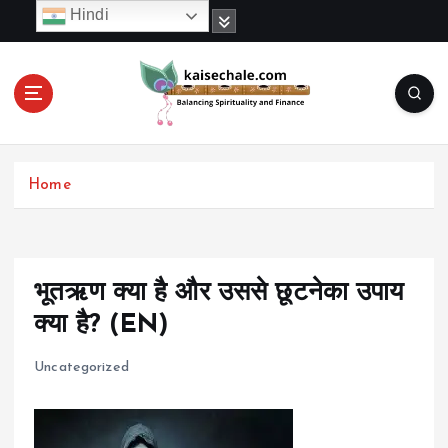
S
Hindi
k
i
p
t
o
c
o
Home
n
t
e
n
t
भूतऋण क्या है और उससे छूटनेका उपाय
क्या है? (EN)
Uncategorized