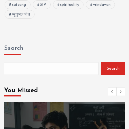
satsang
SIP
spirituality
vrindavan
म्यूचुअल फंड
Search
Search
You Missed