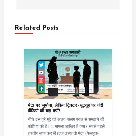
t
n
Related Posts
a
v
i
g
a
मेटा पर जुर्माना, लेकिन ट्विटर–यूट्यूब पर गंदी
वीडियो की बाढ़ क्यों?
t
नीचे इस पूरे मुद्दे को अलग-अलग एंगल से समझने की
कोशिश की है। 1. मामला आखिर है क्या? सबसे पहले
i
तस्वीर साफ कर लें।एक तरफ तो मेटा (फेसबुक–