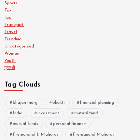
Sports
Tax
tax
Transport
Travel
Trending
Uncategorized
Women
Youth
गृहस्थी
Tag Clouds
bhajan marg
bhakti
financial planning
India
investment
mutual fund
mutual funds
personal finance
Premanand Ji Maharaj
Premanand Maharaj