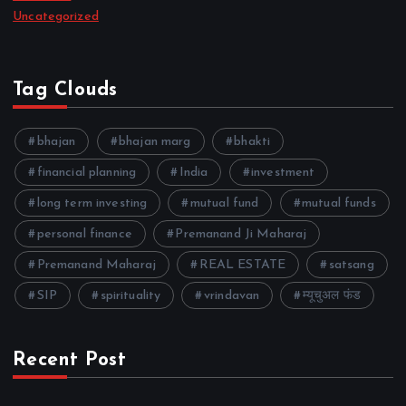
Uncategorized
Tag Clouds
bhajan
bhajan marg
bhakti
financial planning
India
investment
long term investing
mutual fund
mutual funds
personal finance
Premanand Ji Maharaj
Premanand Maharaj
REAL ESTATE
satsang
SIP
spirituality
vrindavan
म्यूचुअल फंड
Recent Post