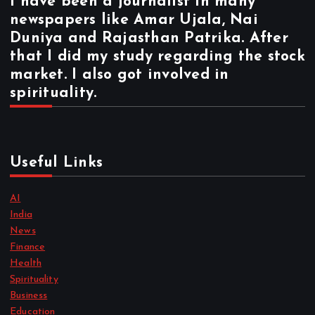
I have been a journalist in many
newspapers like Amar Ujala, Nai
Duniya and Rajasthan Patrika. After
that I did my study regarding the stock
market. I also got involved in
spirituality.
Useful Links
AI
India
News
Finance
Health
Spirituality
Business
Education