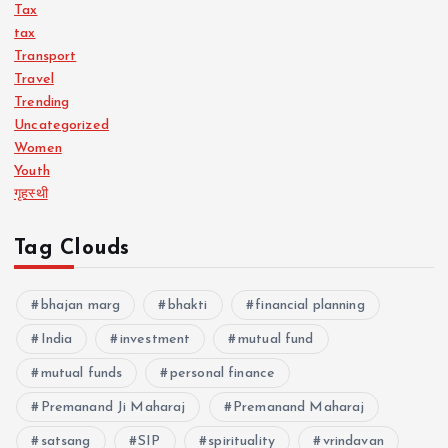
Tax
tax
Transport
Travel
Trending
Uncategorized
Women
Youth
गृहस्थी
Tag Clouds
bhajan marg
bhakti
financial planning
India
investment
mutual fund
mutual funds
personal finance
Premanand Ji Maharaj
Premanand Maharaj
satsang
SIP
spirituality
vrindavan