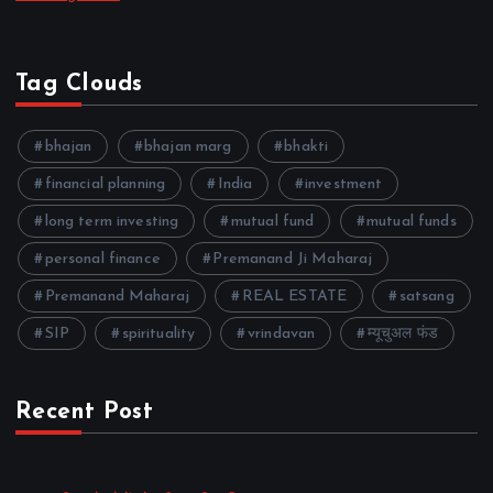
Tag Clouds
bhajan
bhajan marg
bhakti
financial planning
India
investment
long term investing
mutual fund
mutual funds
personal finance
Premanand Ji Maharaj
Premanand Maharaj
REAL ESTATE
satsang
SIP
spirituality
vrindavan
म्यूचुअल फंड
Recent Post