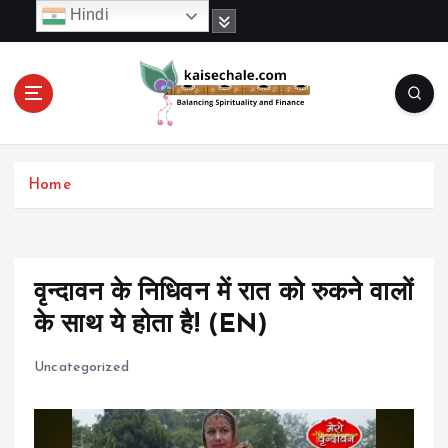
S
Hindi
k
i
p
t
o
c
o
Home
n
t
e
n
t
वृन्दावन के निधिवन में रात को रुकने वालों
के साथ ये होता है! (EN)
Uncategorized