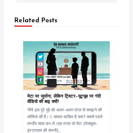
n
a
Related Posts
v
i
g
a
t
मेटा पर जुर्माना, लेकिन ट्विटर–यूट्यूब पर गंदी
वीडियो की बाढ़ क्यों?
i
नीचे इस पूरे मुद्दे को अलग-अलग एंगल से समझने की
कोशिश की है। 1. मामला आखिर है क्या? सबसे पहले
o
तस्वीर साफ कर लें।एक तरफ तो मेटा (फेसबुक–
इंस्टाग्राम की कंपनी)…