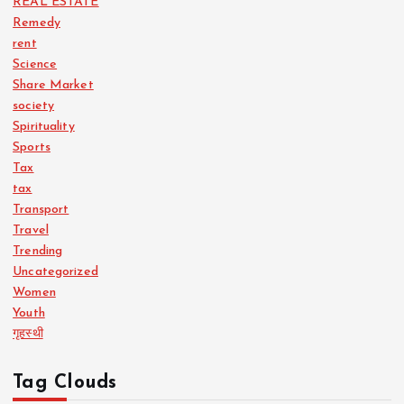
REAL ESTATE
Remedy
rent
Science
Share Market
society
Spirituality
Sports
Tax
tax
Transport
Travel
Trending
Uncategorized
Women
Youth
गृहस्थी
Tag Clouds