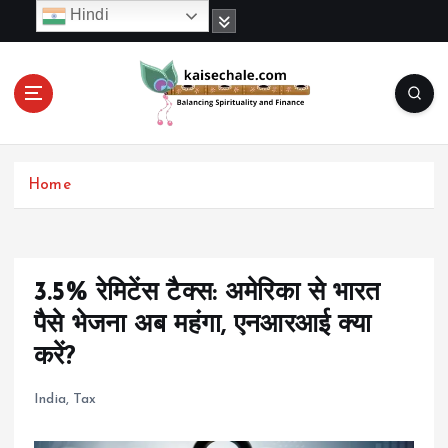
S
Hindi
k
i
p
t
o
c
o
Home
n
t
e
n
t
3.5% रेमिटेंस टैक्स: अमेरिका से भारत
पैसे भेजना अब महंगा, एनआरआई क्या
करें?
India
,
Tax