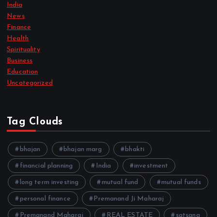
India
News
Finance
Health
Spirituality
Business
Education
Uncategorized
Tag Clouds
bhajan
bhajan marg
bhakti
financial planning
India
investment
long term investing
mutual fund
mutual funds
personal finance
Premanand Ji Maharaj
Premanand Maharaj
REAL ESTATE
satsang