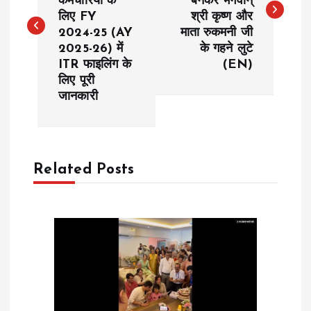
कर्मचारियों के
बनकर भगवान्
s
लिए FY
श्री कृष्ण और
2024-25 (AY
माता रुकमनी जी
t
2025-26) में
के गहने लुटे
ITR फाइलिंग के
(EN)
n
लिए पूरी
जानकारी
a
v
Related Posts
i
g
a
t