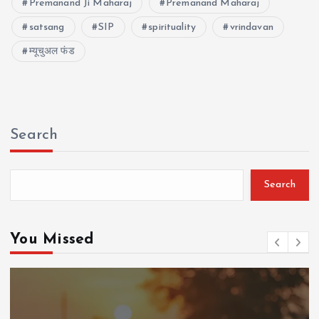
Premanand Ji Maharaj
Premanand Maharaj
satsang
SIP
spirituality
vrindavan
म्यूचुअल फंड
Search
Search
You Missed