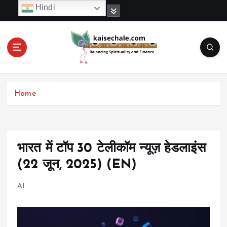
S
Hindi
k
i
p
t
o
c
o
Home
n
t
e
n
t
भारत में टॉप 30 टेलीकॉम न्यूज़ हेडलाइंस
(22 जून, 2025) (EN)
AI