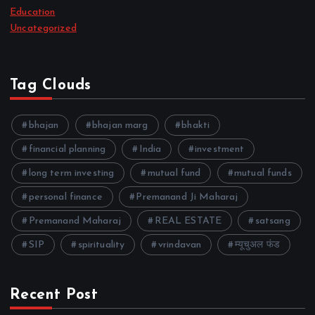
Education
Uncategorized
Tag Clouds
bhajan
bhajan marg
bhakti
financial planning
India
investment
long term investing
mutual fund
mutual funds
personal finance
Premanand Ji Maharaj
Premanand Maharaj
REAL ESTATE
satsang
SIP
spirituality
vrindavan
म्यूचुअल फंड
Recent Post