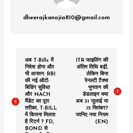
dheerajkanojia810@gmail.com
P
अब T-Bills में
ITR फाइलिंग की
o
निवेश होगा और
अंतिम तिथि बढ़ी,
भी आसान: RBI
लेकिन बिना
की नई ऑटो-
पेनल्टी टैक्स
s
बिडिंग सुविधा
भुगतान की
और NACH
डेडलाइन क्या
t
मैंडेट का पूरा
अब 31 जुलाई या
तरीका, T-BILL
15 सितंबर?
n
में कितना मिलता
जानिए नया नियम
है रिटर्न ? FD,
(EN)
a
BOND से