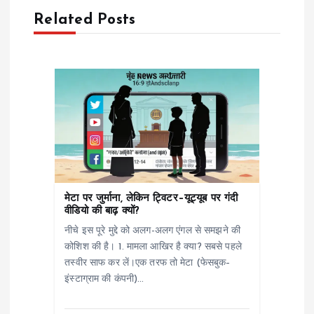
a
Related Posts
v
i
g
a
t
मेटा पर जुर्माना, लेकिन ट्विटर–यूट्यूब पर गंदी
वीडियो की बाढ़ क्यों?
i
नीचे इस पूरे मुद्दे को अलग-अलग एंगल से समझने की
कोशिश की है। 1. मामला आखिर है क्या? सबसे पहले
o
तस्वीर साफ कर लें।एक तरफ तो मेटा (फेसबुक–
इंस्टाग्राम की कंपनी)…
n