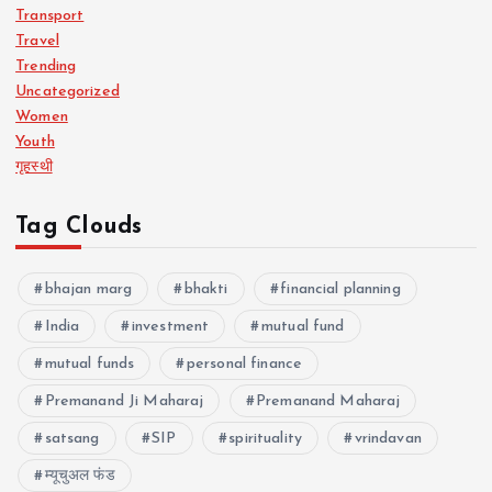
Transport
Travel
Trending
Uncategorized
Women
Youth
गृहस्थी
Tag Clouds
bhajan marg
bhakti
financial planning
India
investment
mutual fund
mutual funds
personal finance
Premanand Ji Maharaj
Premanand Maharaj
satsang
SIP
spirituality
vrindavan
म्यूचुअल फंड