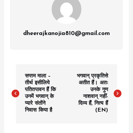
dheerajkanojia810@gmail.com
P
सप्तम माला –
भगवान् प्रकृतिसे
o
तीर्थ इसीलिये
अतीत हैं। अतः
पतितपावन हैं कि
उनके गुण
उनमें भगवान्‌ के
नाशवान् नहीं-
s
प्यारे संतोंने
दिव्य हैं, नित्य हैं
निवास किया है
(EN)
t
n