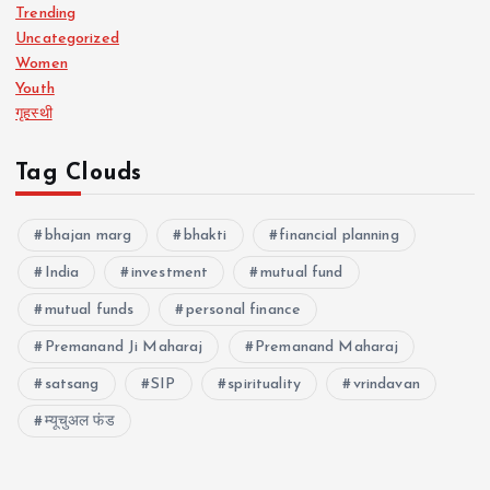
Trending
Uncategorized
Women
Youth
गृहस्थी
Tag Clouds
bhajan marg
bhakti
financial planning
India
investment
mutual fund
mutual funds
personal finance
Premanand Ji Maharaj
Premanand Maharaj
satsang
SIP
spirituality
vrindavan
म्यूचुअल फंड