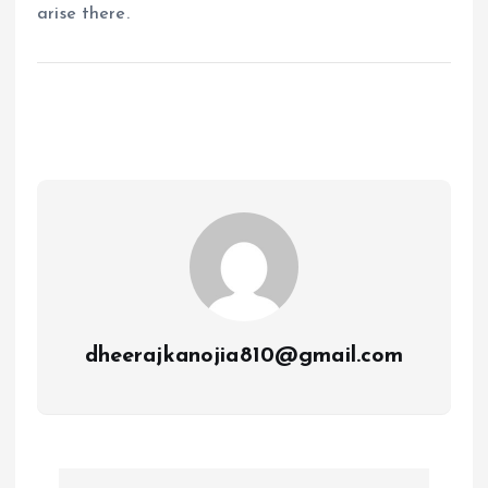
arise there.
dheerajkanojia810@gmail.com