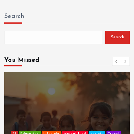
Search
Search
You Missed
AI
Education
Lifestyle
Mutual fund
society
Travel