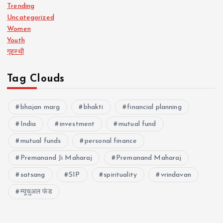
Trending
Uncategorized
Women
Youth
गृहस्थी
Tag Clouds
bhajan marg
bhakti
financial planning
India
investment
mutual fund
mutual funds
personal finance
Premanand Ji Maharaj
Premanand Maharaj
satsang
SIP
spirituality
vrindavan
म्यूचुअल फंड