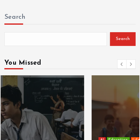
Search
Search
You Missed
AI
Education
Lifestyle
Mutual fund
society
Travel