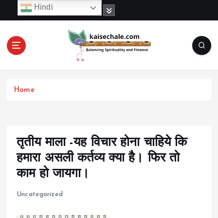
S
Hindi
k
i
p
t
o
c
o
Home
n
t
e
n
t
तृतीय माला -यह विचार होना चाहिये कि
हमारा असली कर्तव्य क्या है। फिर तो
काम हो जायगा।
Uncategorized