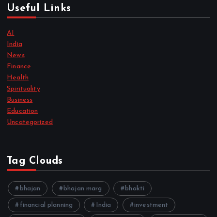
Useful Links
AI
India
News
Finance
Health
Spirituality
Business
Education
Uncategorized
Tag Clouds
bhajan
bhajan marg
bhakti
financial planning
India
investment