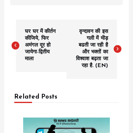
P
घर घर में कीर्तन
वृन्दावन की इस
o
कीजिये, फिर
गली में भीड़
अमंगल दूर हो
बढती जा रही है
जायेगा-द्वितीय
और भक्तों का
s
माला
विश्वाश बढ़ता जा
रहा है. (EN)
t
n
a
Related Posts
v
i