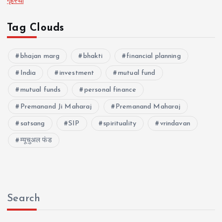
गृहस्थी
Tag Clouds
bhajan marg
bhakti
financial planning
India
investment
mutual fund
mutual funds
personal finance
Premanand Ji Maharaj
Premanand Maharaj
satsang
SIP
spirituality
vrindavan
म्यूचुअल फंड
Search