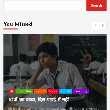
Search
You Missed
AI
Education
Lifestyle
Mutual fund
society
Travel
झुग्गी में रहने वाला 10,000 कमाने वाले का बच्चा
कैसे “बड़ा आदमी” बन सकता है?
By
dheerajkanojia810@gmail.com
August 2, 2026