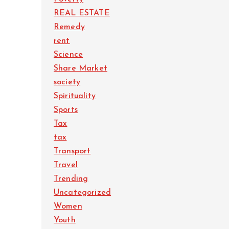
REAL ESTATE
Remedy
rent
Science
Share Market
society
Spirituality
Sports
Tax
tax
Transport
Travel
Trending
Uncategorized
Women
Youth