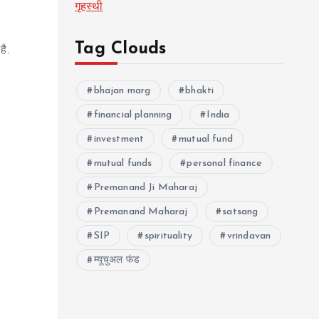
गृहस्थी
Tag Clouds
है.
bhajan marg
bhakti
financial planning
India
investment
mutual fund
mutual funds
personal finance
Premanand Ji Maharaj
Premanand Maharaj
satsang
SIP
spirituality
vrindavan
म्यूचुअल फंड