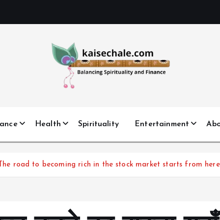
nance
Health
Spirituality
Entertainment
Ab
रू होता है The road to becoming rich in the stock market starts from her