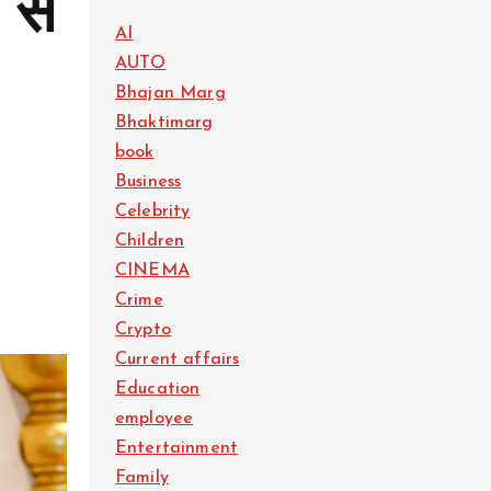
 से
AI
AUTO
Bhajan Marg
Bhaktimarg
book
Business
Celebrity
Children
CINEMA
Crime
Crypto
Current affairs
Education
employee
Entertainment
Family