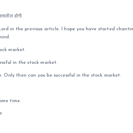
ा हसलील होगी.
rd in the previous article. I hope you have started chanti
mind.
stock market.
essful in the stock market.
e. Only then can you be successful in the stock market.
same time.
t