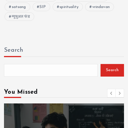
satsang
SIP
spirituality
vrindavan
म्यूचुअल फंड
Search
Search
You Missed