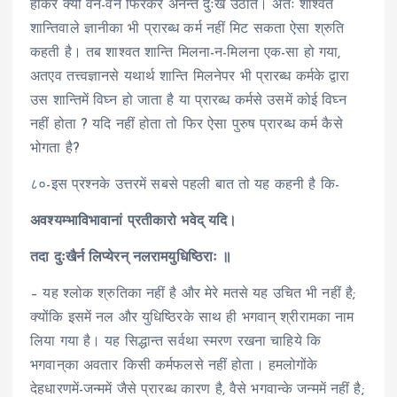
होकर क्यों वन-वन फिरकर अनन्त दुःख उठाते। अतः शाश्वत
शान्तिवाले ज्ञानीका भी प्रारब्ध कर्म नहीं मिट सकता ऐसा श्रुति
कहती है। तब शाश्वत शान्ति मिलना-न-मिलना एक-सा हो गया,
अतएव तत्त्वज्ञानसे यथार्थ शान्ति मिलनेपर भी प्रारब्ध कर्मके द्वारा
उस शान्तिमें विघ्न हो जाता है या प्रारब्ध कर्मसे उसमें कोई विघ्न
नहीं होता ? यदि नहीं होता तो फिर ऐसा पुरुष प्रारब्ध कर्म कैसे
भोगता है?
८०-इस प्रश्नके उत्तरमें सबसे पहली बात तो यह कहनी है कि-
अवश्यम्भाविभावानां प्रतीकारो भवेद् यदि।
तदा दुःखैर्न लिप्येरन् नलरामयुधिष्ठिराः ॥
– यह श्लोक श्रुतिका नहीं है और मेरे मतसे यह उचित भी नहीं है;
क्योंकि इसमें नल और युधिष्ठिरके साथ ही भगवान् श्रीरामका नाम
लिया गया है। यह सिद्धान्त सर्वथा स्मरण रखना चाहिये कि
भगवान्‌का अवतार किसी कर्मफलसे नहीं होता। हमलोगोंके
देहधारणमें-जन्ममें जैसे प्रारब्ध कारण है, वैसे भगवान्के जन्ममें नहीं है;