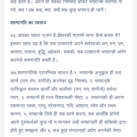
बाह होती है। अपने तो सर्वथा निश्चेष्ट होकर भगवान्के चरणोंम गी
गये, बस ! अब कब, क्या, क्यों-सब कुछ भगवान् ही जानें।
शरणागति का स्वरूप
७६-आपका पहला प्रश्न है-ईश्वरकी शरणमें जाना कैसे बनता है?
इसका उत्तर यह है कि सब प्रकारसे अपने सर्वस्वको-तन, मन, धन,
कामना, वासना, बुद्धि, अहंकार- सबको, सब प्रकारसे भगवान्‌में अर्पण
करनेसे शरणागति बनती है।
७७-शरणागतिके प्रारम्भिक साधन हैं-१. भगवान्के अनुकूल ही सब
कार्य (तन, मन, वाणीसे) करनेका दृढ़ निश्चय, २. भगवान्‌के
प्रतिकूल समस्त कार्यों और भावोंका (तन, मन, वाणीसे) सर्वथा
त्याग, ३. भगवान्में ही परम विश्वासकी चेष्टा, ४. भगवान्‌को ही अपना
एकमात्र रक्षक, प्रभु, प्रेमास्पद, गति, आश्रय, ध्येय और लक्ष्य
मानना, ५. भगवान्के लिये ही सब कार्य करना, सब कार्योंके होनेमें
अपने पुरुषार्थको कुछ भी न मानकर उन्हें भगवान्‌की ही शक्तिके द्वारा
होते हुए समझना और ६. सब कुछ भगवान्‌को अर्पण करनेकी चेष्टा