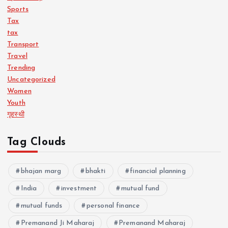
Sports
Tax
tax
Transport
Travel
Trending
Uncategorized
Women
Youth
गृहस्थी
Tag Clouds
bhajan marg
bhakti
financial planning
India
investment
mutual fund
mutual funds
personal finance
Premanand Ji Maharaj
Premanand Maharaj