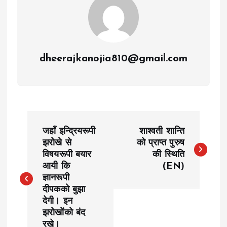
dheerajkanojia810@gmail.com
P
जहाँ इन्द्रियरूपी
शाश्वती शान्ति
o
झरोखे से
को प्राप्त पुरुष
विषयरूपी बयार
की स्थिति
आयी कि
(EN)
s
ज्ञानरूपी
दीपकको बुझा
t
देगी। इन
झरोखोंको बंद
n
रखे।