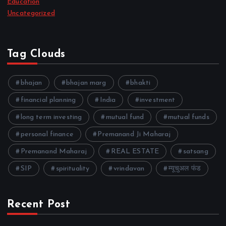
Education
Uncategorized
Tag Clouds
bhajan
bhajan marg
bhakti
financial planning
India
investment
long term investing
mutual fund
mutual funds
personal finance
Premanand Ji Maharaj
Premanand Maharaj
REAL ESTATE
satsang
SIP
spirituality
vrindavan
म्यूचुअल फंड
Recent Post