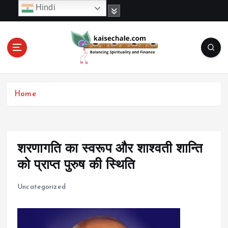
S
Hindi
k
i
p
t
o
c
o
Home
n
t
e
n
t
शरणागति का स्वरूप और शाश्वती शान्ति
को प्राप्त पुरुष की स्थिति
Uncategorized