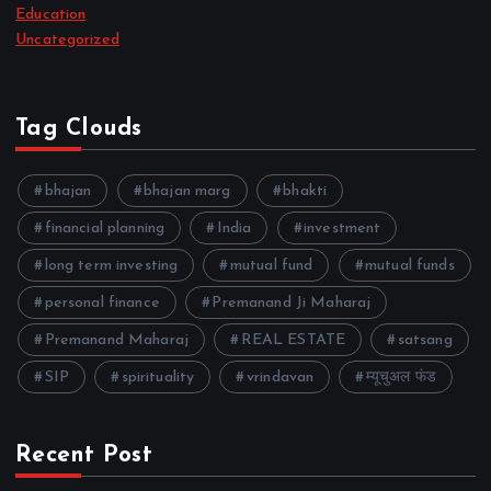
Education
Uncategorized
Tag Clouds
bhajan
bhajan marg
bhakti
financial planning
India
investment
long term investing
mutual fund
mutual funds
personal finance
Premanand Ji Maharaj
Premanand Maharaj
REAL ESTATE
satsang
SIP
spirituality
vrindavan
म्यूचुअल फंड
Recent Post