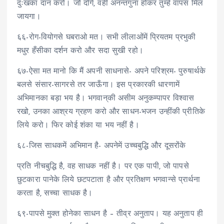
दुःखका दान करो। जो दोगे, वही अनन्तगुना होकर तुम्हें वापस मिल
जायगा।
६६-रोग-वियोगसे घबराओ मत। सभी लीलाओंमें प्रियतम प्रभुकी
मधुर हँसीका दर्शन करो और सदा सुखी रहो।
६७-ऐसा मत मानो कि मैं अपनी साधनासे- अपने परिश्रम- पुरुषार्थके
बलसे संसार-सागरसे तर जाऊँगा। इस प्रकारकी धारणामें
अभिमानका बड़ा भय है। भगवान्‌की असीम अनुकम्पापर विश्वास
रखो, उनका आश्रय ग्रहण करो और साधन-भजन उन्हींकी प्रीतिके
लिये करो। फिर कोई शंका या भय नहीं है।
६८-जिस साधकमें अभिमान है- अपनेमें उच्चबुद्धि और दूसरोंके
प्रति नीचबुद्धि है, वह साधक नहीं है। पर एक पापी, जो पापसे
छुटकारा पानेके लिये छटपटाता है और प्रतिक्षण भगवान्से प्रार्थना
करता है, सच्चा साधक है।
६९-पापसे मुक्त होनेका साधन है – तीव्र अनुताप। यह अनुताप ही