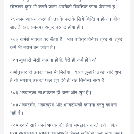
छोड़कर कुछ भी करने जाना अपनेको विपत्तिके जागा फँसाना है।
९९-काम आरम्भ करते ही उसके फलके लिये चिन्ति म होओ। बीज
डालते रहो, समयपर अंकुर प्रकट होगा ही।
१००-कर्मसे भावका पद ऊँचा है। भाव पवित्र होनेपर तुच्छ-से. तुच्छ
कर्म भी महान् बन जाता है।
१०१-तुम्हारी जैसी कामना होगी, वैसे ही कर्म होंगे औ
कर्मानुसार ही उनका फल भी मिलेगा। १०२-तुम्हारी इच्छा यदि शुभ
है तो भगवान् उसका फल शुष देंगे ही-यह निर्भान्त सत्य है।
१०३-भगवान्‌का साक्षात्कार ही चरम और शुभ है।
१०४-भगवद्दर्शन, भगवत्प्रेम और भगवद्बोधकी कामना वस्तु कामना
नहीं है।
१०५-अपने सारे कार्य भगवान्‌की सेवा समझकर करते रहो। फिर
परम सत्यस्वरूप भगवत्-प्रकाशकी निर्मल ज्योतिसे तुम्हा हृदय चमक