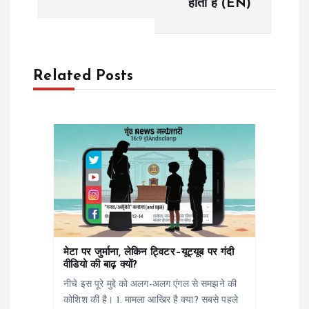
होता है (EN)
t
n
Related Posts
a
v
i
g
a
मेटा पर जुर्माना, लेकिन ट्विटर–यूट्यूब पर गंदी
t
वीडियो की बाढ़ क्यों?
नीचे इस पूरे मुद्दे को अलग-अलग एंगल से समझने की
i
कोशिश की है। 1. मामला आखिर है क्या? सबसे पहले