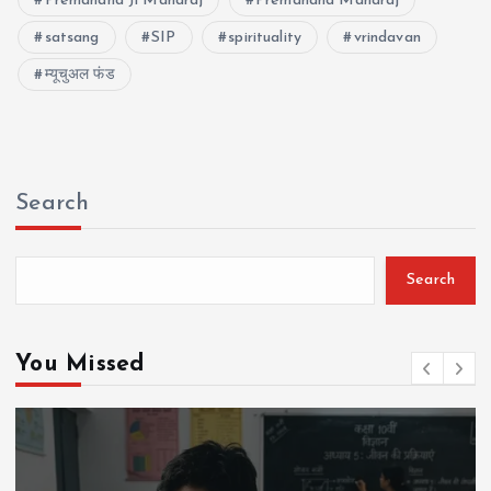
Premanand Ji Maharaj
Premanand Maharaj
satsang
SIP
spirituality
vrindavan
म्यूचुअल फंड
Search
Search
You Missed