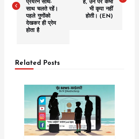
प्रयत्न साथ-
हैं, उन पर कभी
s
साथ चलते रहें।
भी कृपा नहीं
पहले गुणोंको
होती। (EN)
t
देखकर ही प्रेम
होता है
n
a
Related Posts
v
i
g
a
t