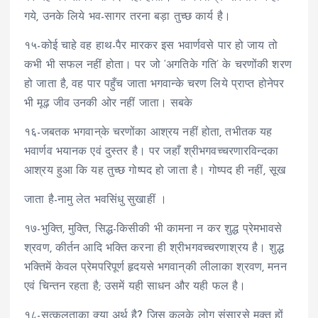
गये, उनके लिये भव-सागर तरना बड़ा तुच्छ कार्य है।
१५-कोई चाहे वह हाथ-पैर मारकर इस भवार्णवसे पार हो जाय तो
कभी भी सफल नहीं होता। पर जो ‘अगतिके गति’ के चरणोंकी शरण
हो जाता है, वह पार पहुँच जाता भगवान्के चरण लिये प्राप्त होनेपर
भी मूढ़ जीव उनकी ओर नहीं जाता। सबके
१६-जबतक भगवान्‌के चरणोंका आश्रय नहीं होता, तभीतक यह
भवार्णव भयानक एवं दुस्तर है। पर जहाँ श्रीभगवच्चरणारविन्दका
आश्रय हुआ कि यह तुच्छ गोष्पद हो जाता है। गोष्पद ही नहीं, सूख
जाता है-नामु लेत भवसिंधु सुखाहीं ।
१७-भुक्ति, मुक्ति, सिद्ध-किसीकी भी कामना न कर शुद्ध प्रेमभावसे
श्रवण, कीर्तन आदि भक्ति करना ही श्रीभगवच्चरणाश्रय है। शुद्ध
भक्तिमें केवल प्रेमपरिपूर्ण हृदयसे भगवान्‌की लीलाका श्रवण, मनन
एवं चिन्तन रहता है; उसमें यही साधन और यही फल है।
१८-सत्कुलताका क्या अर्थ है? जिस कुलके लोग संसारसे मुक्त हों,