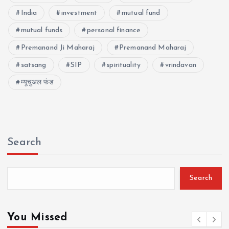
India
investment
mutual fund
mutual funds
personal finance
Premanand Ji Maharaj
Premanand Maharaj
satsang
SIP
spirituality
vrindavan
म्यूचुअल फंड
Search
Search
You Missed