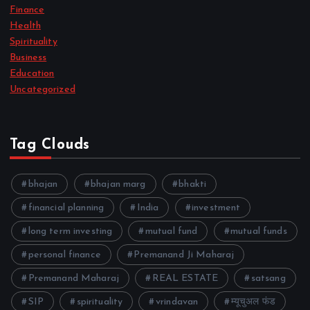
Finance
Health
Spirituality
Business
Education
Uncategorized
Tag Clouds
bhajan
bhajan marg
bhakti
financial planning
India
investment
long term investing
mutual fund
mutual funds
personal finance
Premanand Ji Maharaj
Premanand Maharaj
REAL ESTATE
satsang
SIP
spirituality
vrindavan
म्यूचुअल फंड