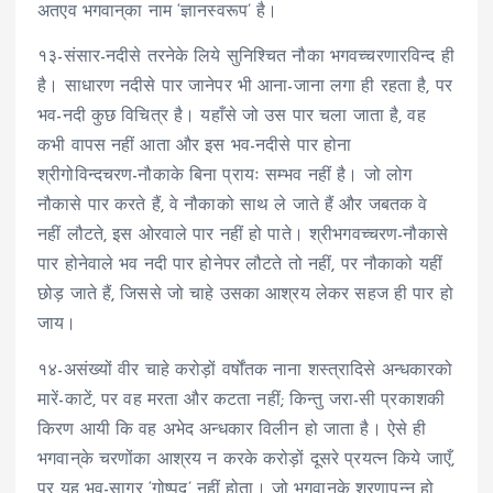
अतएव भगवान्‌का नाम ‘ज्ञानस्वरूप’ है।
१३-संसार-नदीसे तरनेके लिये सुनिश्चित नौका भगवच्चरणारविन्द ही
है। साधारण नदीसे पार जानेपर भी आना-जाना लगा ही रहता है, पर
भव-नदी कुछ विचित्र है। यहाँसे जो उस पार चला जाता है, वह
कभी वापस नहीं आता और इस भव-नदीसे पार होना
श्रीगोविन्दचरण-नौकाके बिना प्रायः सम्भव नहीं है। जो लोग
नौकासे पार करते हैं, वे नौकाको साथ ले जाते हैं और जबतक वे
नहीं लौटते, इस ओरवाले पार नहीं हो पाते। श्रीभगवच्चरण-नौकासे
पार होनेवाले भव नदी पार होनेपर लौटते तो नहीं, पर नौकाको यहीं
छोड़ जाते हैं, जिससे जो चाहे उसका आश्रय लेकर सहज ही पार हो
जाय।
१४-असंख्यों वीर चाहे करोड़ों वर्षोंतक नाना शस्त्रादिसे अन्धकारको
मारें-काटें, पर वह मरता और कटता नहीं; किन्तु जरा-सी प्रकाशकी
किरण आयी कि वह अभेद अन्धकार विलीन हो जाता है। ऐसे ही
भगवान्‌के चरणोंका आश्रय न करके करोड़ों दूसरे प्रयत्न किये जाएँ,
पर यह भव-सागर ‘गोष्पद’ नहीं होता। जो भगवान्‌के शरणापन्न हो