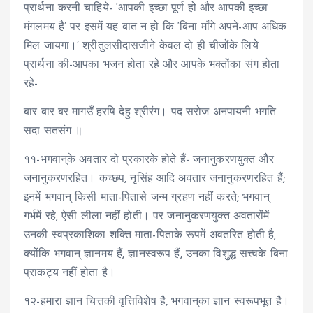
प्रार्थना करनी चाहिये- ‘आपकी इच्छा पूर्ण हो और आपकी इच्छा
मंगलमय है’ पर इसमें यह बात न हो कि ‘बिना माँगे अपने-आप अधिक
मिल जायगा।’ श्रीतुलसीदासजीने केवल दो ही चीजोंके लिये
प्रार्थना की-आपका भजन होता रहे और आपके भक्तोंका संग होता
रहे-
बार बार बर मागउँ हरषि देहु श्रीरंग। पद सरोज अनपायनी भगति
सदा सतसंग ॥
११-भगवान्‌के अवतार दो प्रकारके होते हैं- जनानुकरणयुक्त और
जनानुकरणरहित। कच्छप, नृसिंह आदि अवतार जनानुकरणरहित हैं;
इनमें भगवान् किसी माता-पितासे जन्म ग्रहण नहीं करते; भगवान्
गर्भमें रहे, ऐसी लीला नहीं होती। पर जनानुकरणयुक्त अवतारोंमें
उनकी स्वप्रकाशिका शक्ति माता-पिताके रूपमें अवतरित होती है,
क्योंकि भगवान् ज्ञानमय हैं, ज्ञानस्वरूप हैं, उनका विशुद्ध सत्त्वके बिना
प्राकट्य नहीं होता है।
१२-हमारा ज्ञान चित्तकी वृत्तिविशेष है, भगवान्‌का ज्ञान स्वरूपभूत है।