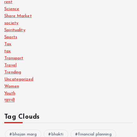
rent
Science
Share Market
society
Spirituality
Sports
Tax
tax
Transport
Travel
Trending
Uncategorized
Women
Youth
गृहस्थी
Tag Clouds
bhajan marg
bhakti
financial planning