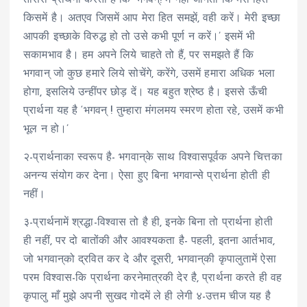
तीसरा प्रार्थना करता है कि ‘भगवन्! मैं नहीं जानता कि मेरा हित
किसमें है। अतएव जिसमें आप मेरा हित समझें, वही करें। मेरी इच्छा
आपकी इच्छाके विरुद्ध हो तो उसे कभी पूर्ण न करें।’ इसमें भी
सकामभाव है। हम अपने लिये चाहते तो हैं, पर समझते हैं कि
भगवान् जो कुछ हमारे लिये सोचेंगे, करेंगे, उसमें हमारा अधिक भला
होगा, इसलिये उन्हींपर छोड़ दें। यह बहुत श्रेष्ठ है। इससे ऊँची
प्रार्थना यह है ‘भगवन् ! तुम्हारा मंगलमय स्मरण होता रहे, उसमें कभी
भूल न हो।’
२-प्रार्थनाका स्वरूप है- भगवान्‌के साथ विश्वासपूर्वक अपने चित्तका
अनन्य संयोग कर देना। ऐसा हुए बिना भगवान्से प्रार्थना होती ही
नहीं।
३-प्रार्थनामें श्रद्धा-विश्वास तो है ही, इनके बिना तो प्रार्थना होती
ही नहीं, पर दो बातोंकी और आवश्यकता है- पहली, इतना आर्तभाव,
जो भगवान्‌को द्रवित कर दे और दूसरी, भगवान्‌की कृपालुतामें ऐसा
परम विश्वास-कि प्रार्थना करनेमात्रकी देर है, प्रार्थना करते ही वह
कृपालु माँ मुझे अपनी सुखद गोदमें ले ही लेगी ४-उत्तम चीज यह है