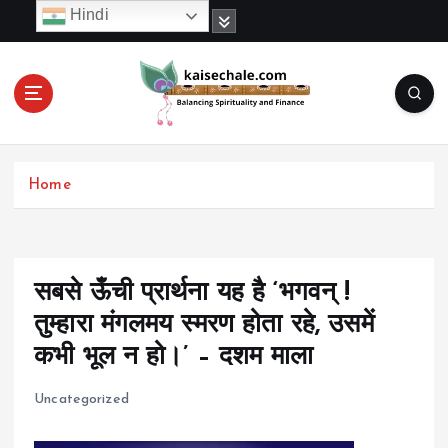
S
Hindi
k
i
p
t
o
c
o
Home
n
t
e
n
t
सबसे ऊँची प्रार्थना यह है ‘भगवन् !
तुम्हारा मंगलमय स्मरण होता रहे, उसमें
कभी भूल न हो।’ – दशम माला
Uncategorized