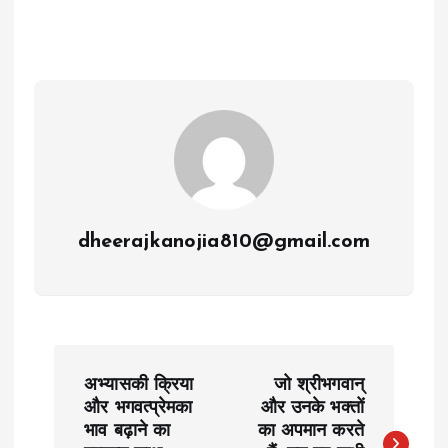
dheerajkanojia810@gmail.com
P
अभ्यासकी क्रिया
जो श्रीभगवान्
o
और भगवत्प्रेमका
और उनके भक्तों
भाव बढ़ाने का
का अपमान करते