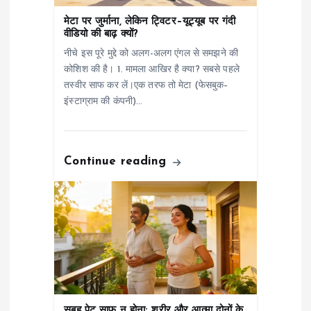
a
मेटा पर जुर्माना, लेकिन ट्विटर–यूट्यूब पर गंदी
t
वीडियो की बाढ़ क्यों?
नीचे इस पूरे मुद्दे को अलग-अलग एंगल से समझने की
i
कोशिश की है। 1. मामला आखिर है क्या? सबसे पहले
तस्वीर साफ कर लें।एक तरफ तो मेटा (फेसबुक–
o
इंस्टाग्राम की कंपनी)…
n
Continue reading
सुबह पेट साफ़ न होना: शरीर और आत्मा दोनों के