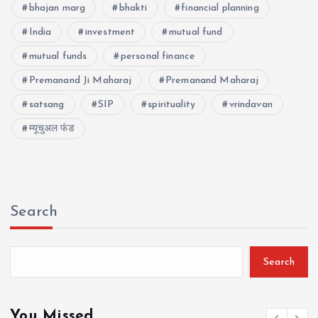
bhajan marg
bhakti
financial planning
India
investment
mutual fund
mutual funds
personal finance
Premanand Ji Maharaj
Premanand Maharaj
satsang
SIP
spirituality
vrindavan
म्यूचुअल फंड
Search
Search
You Missed