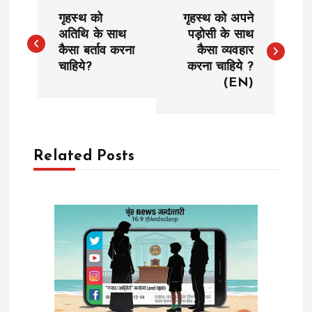
P
गृहस्थ को
गृहस्थ को अपने
o
अतिथि के साथ
पड़ोसी के साथ
कैसा बर्ताव करना
कैसा व्यवहार
चाहिये?
करना चाहिये ?
s
(EN)
t
n
Related Posts
a
v
i
g