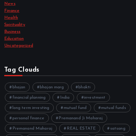
News
Finance
Health
Spirituality
Business
Education
Uncategorized
Tag Clouds
bhajan
bhajan marg
bhakti
financial planning
India
investment
long term investing
mutual fund
mutual funds
personal finance
Premanand Ji Maharaj
Premanand Maharaj
REAL ESTATE
satsang