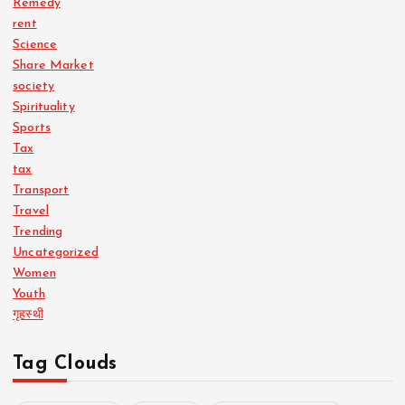
Remedy
rent
Science
Share Market
society
Spirituality
Sports
Tax
tax
Transport
Travel
Trending
Uncategorized
Women
Youth
गृहस्थी
Tag Clouds