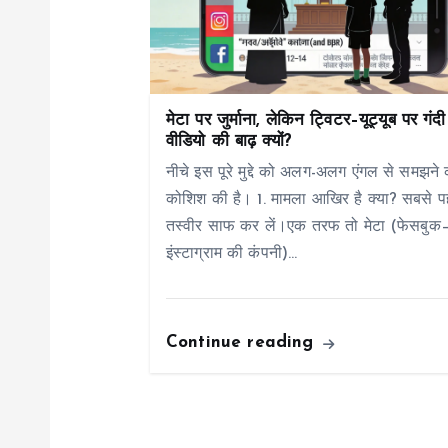
v
i
g
मेटा पर जुर्माना, लेकिन ट्विटर–यूट्यूब पर गंदी
वीडियो की बाढ़ क्यों?
a
नीचे इस पूरे मुद्दे को अलग-अलग एंगल से समझने 
कोशिश की है। 1. मामला आखिर है क्या? सबसे प
t
तस्वीर साफ कर लें।एक तरफ तो मेटा (फेसबुक
इंस्टाग्राम की कंपनी)…
i
o
Continue reading
n