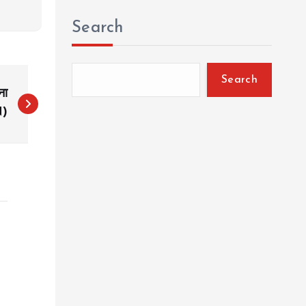
Search
Search
ना
N)