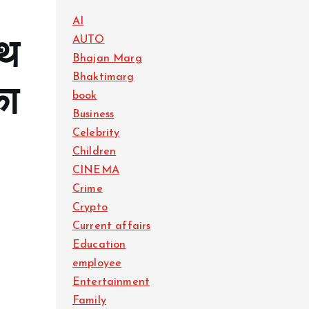
AI
AUTO
्थ
Bhajan Marg
Bhaktimarg
का
book
Business
Celebrity
Children
CINEMA
Crime
Crypto
Current affairs
Education
employee
Entertainment
Family