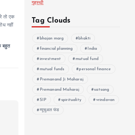
गृहस्थी
रे तो एक
Tag Clouds
रोध नहीं
bhajan marg
bhakti
क बहुत
financial planning
India
investment
mutual fund
mutual funds
personal finance
Premanand Ji Maharaj
Premanand Maharaj
satsang
SIP
spirituality
vrindavan
म्यूचुअल फंड