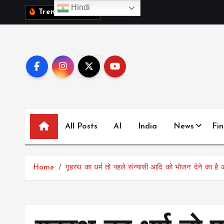
S
Hindi
1
0
व
क
ब
च
च
,
द
Trending News:
k
i
p
t
o
c
o
n
All Posts
AI
India
News
Fi
t
e
n
t
Home
गृहस्थ का धर्म तो पहले संन्यासी आदि को भोजन देने का है और