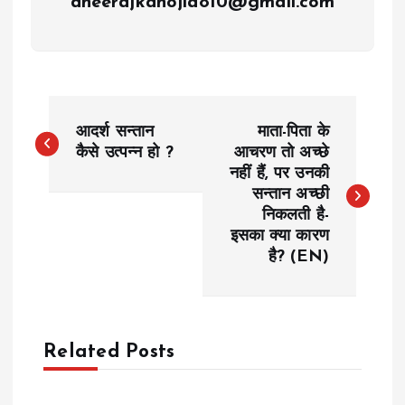
dheerajkanojia810@gmail.com
P
आदर्श सन्तान
माता-पिता के
o
कैसे उत्पन्न हो ?
आचरण तो अच्छे
नहीं हैं, पर उनकी
सन्तान अच्छी
s
निकलती है-
इसका क्या कारण
t
है? (EN)
n
a
Related Posts
v