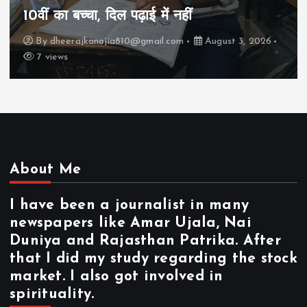
़ाई में नहीं
कैसे “बड़ा आदमी” बन
@gmail.com
August 3, 2026
By
dheerajkanojia810
17 views
About Me
I have been a journalist in many
newspapers like Amar Ujala, Nai
Duniya and Rajasthan Patrika. After
that I did my study regarding the stock
market. I also got involved in
spirituality.