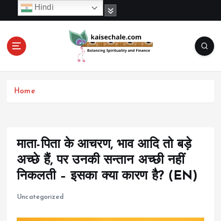
S
Hindi
k
i
p
t
o
c
o
Home
n
t
e
n
t
माता-पिता के आचरण, भाव आदि तो बड़े
अच्छे हैं, पर उनकी सन्तान अच्छी नहीं
निकलती – इसका क्या कारण है? (EN)
Uncategorized