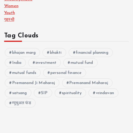
Women
Youth
गृहस्थी
Tag Clouds
bhajan marg
bhakti
financial planning
India
investment
mutual fund
mutual funds
personal finance
Premanand Ji Maharaj
Premanand Maharaj
satsang
SIP
spirituality
vrindavan
म्यूचुअल फंड