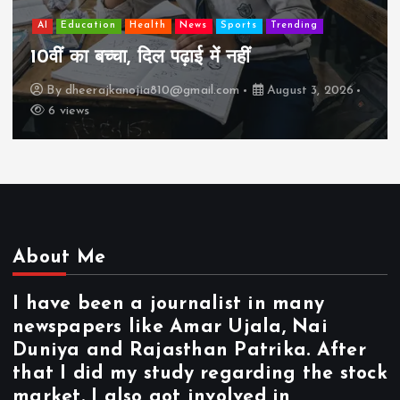
AI
Education
Lifestyle
Mutual fun
ts
Trending
झुग्गी में रहने वाला 10,000 कमा
कैसे “बड़ा आदमी” बन सकता है?
August 3, 2026
By
dheerajkanojia810@gmail.com
17 views
About Me
I have been a journalist in many
newspapers like Amar Ujala, Nai
Duniya and Rajasthan Patrika. After
that I did my study regarding the stock
market. I also got involved in