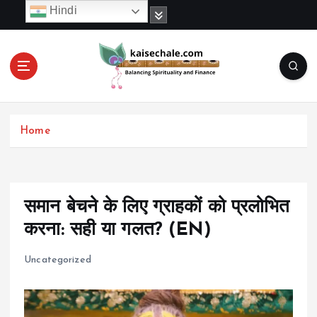
S
Hindi
k
i
p
t
o
c
o
Home
n
t
e
n
t
समान बेचने के लिए ग्राहकों को प्रलोभित
करना: सही या गलत? (EN)
Uncategorized