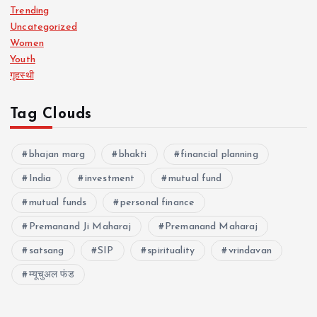
Trending
Uncategorized
Women
Youth
गृहस्थी
Tag Clouds
bhajan marg
bhakti
financial planning
India
investment
mutual fund
mutual funds
personal finance
Premanand Ji Maharaj
Premanand Maharaj
satsang
SIP
spirituality
vrindavan
म्यूचुअल फंड