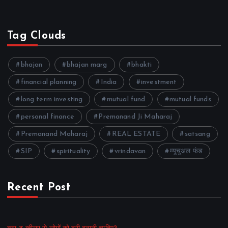
Tag Clouds
bhajan
bhajan marg
bhakti
financial planning
India
investment
long term investing
mutual fund
mutual funds
personal finance
Premanand Ji Maharaj
Premanand Maharaj
REAL ESTATE
satsang
SIP
spirituality
vrindavan
म्यूचुअल फंड
Recent Post