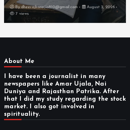
By
dheerajkanojia810@gmail.com
August 2, 2026
17 views
About Me
I have been a journalist in many
newspapers like Amar Ujala, Nai
Duniya and Rajasthan Patrika. After
that I did my study regarding the stock
market. I also got involved in
spirituality.