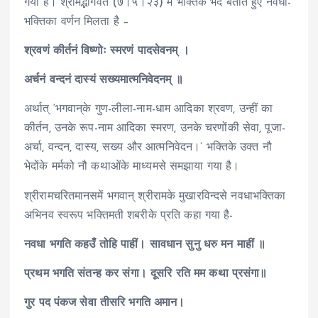
गया है। श्रीमद्भागवत (७।५।२३) में भक्तिके भेद बताते हुए नवधा-
भक्तिका वर्णन मिलता है –
श्रवणं कीर्तनं विष्णोः स्मरणं पादसेवनम् ।
अर्चनं वन्दनं दास्यं सख्यमात्मनिवेदनम् ॥
अर्थात् ‘भगवान्‌के गुण-लीला-नाम-धाम आदिका श्रवण, उन्हीं का
कीर्तन, उनके रूप-नाम आदिका स्मरण, उनके चरणोंकी सेवा, पूजा-
अर्चा, वन्दन, दास्य, सख्य और आत्मनिवेदन।’ भक्तिके उक्त नौ
भेदोंके मर्मको नौ कथाओंके माध्यमसे समझाया गया है।
श्रीरामचरितमानसमें भगवान् श्रीरामके मुखारविन्दसे नवधाभक्तिका
अभिनव स्वरूप भक्तिमती शबरीके प्रति कहा गया है-
नवधा भगति कहउँ तोहि पाहीं। सावधान सुनु धरु मन माहीं ॥
प्रथम भगति संतन्ह कर संगा। दूसरि रति मम कथा प्रसंगा॥
गुर पद पंकज सेवा तीसरि भगति अमान।