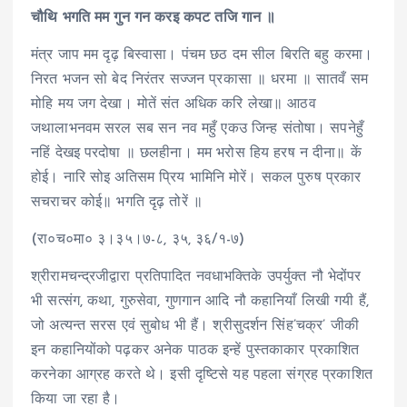
चौथि भगति मम गुन गन करइ कपट तजि गान ॥
मंत्र जाप मम दृढ़ बिस्वासा। पंचम छठ दम सील बिरति बहु करमा।
निरत भजन सो बेद निरंतर सज्जन प्रकासा ॥ धरमा ॥ सातवँ सम
मोहि मय जग देखा। मोतें संत अधिक करि लेखा॥ आठव
जथालाभनवम सरल सब सन नव महुँ एकउ जिन्ह संतोषा। सपनेहुँ
नहिं देखइ परदोषा ॥ छलहीना। मम भरोस हिय हरष न दीना॥ कें
होई। नारि सोइ अतिसम प्रिय भामिनि मोरें। सकल पुरुष प्रकार
सचराचर कोई॥ भगति दृढ़ तोरें ॥
(रा०च०मा० ३।३५।७-८, ३५, ३६/१-७)
श्रीरामचन्द्रजीद्वारा प्रतिपादित नवधाभक्तिके उपर्युक्त नौ भेदोंपर
भी सत्संग, कथा, गुरुसेवा, गुणगान आदि नौ कहानियाँ लिखी गयी हैं,
जो अत्यन्त सरस एवं सुबोध भी हैं। श्रीसुदर्शन सिंह’चक्र’ जीकी
इन कहानियोंको पढ़‌कर अनेक पाठक इन्हें पुस्तकाकार प्रकाशित
करनेका आग्रह करते थे। इसी दृष्टिसे यह पहला संग्रह प्रकाशित
किया जा रहा है।