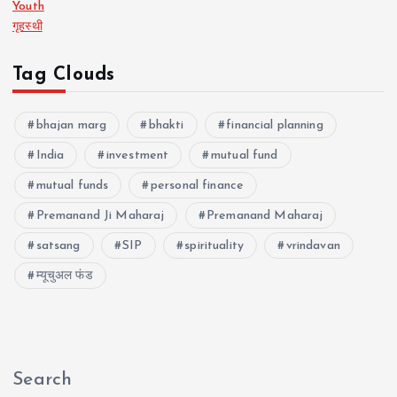
Youth
गृहस्थी
Tag Clouds
bhajan marg
bhakti
financial planning
India
investment
mutual fund
mutual funds
personal finance
Premanand Ji Maharaj
Premanand Maharaj
satsang
SIP
spirituality
vrindavan
म्यूचुअल फंड
Search