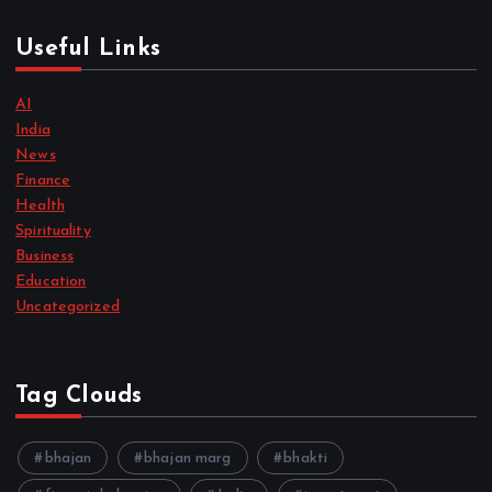
Useful Links
AI
India
News
Finance
Health
Spirituality
Business
Education
Uncategorized
Tag Clouds
bhajan
bhajan marg
bhakti