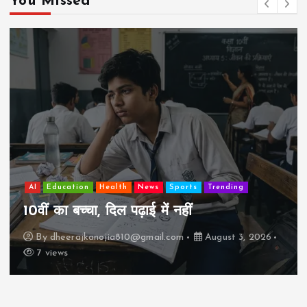
You Missed
AI
Education
Lifestyle
Mutual fund
society
Travel
झुग्गी में रहने वाला 10,000 कमाने वाले का बच्चा
कैसे “बड़ा आदमी” बन सकता है?
By
dheerajkanojia810@gmail.com
August 2, 2026
17 views