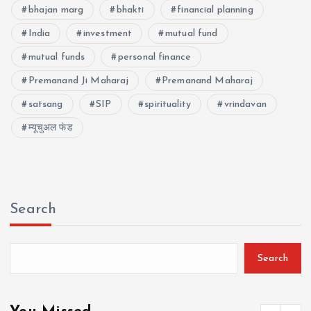
bhajan marg
bhakti
financial planning
India
investment
mutual fund
mutual funds
personal finance
Premanand Ji Maharaj
Premanand Maharaj
satsang
SIP
spirituality
vrindavan
म्यूचुअल फंड
Search
Search