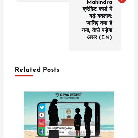
Mahindra
क्रेडिट कार्ड में
n
बड़े बदलाव:
जानिए क्या है
a
नया, कैसे पड़ेगा
असर (EN)
v
i
Related Posts
g
a
t
i
o