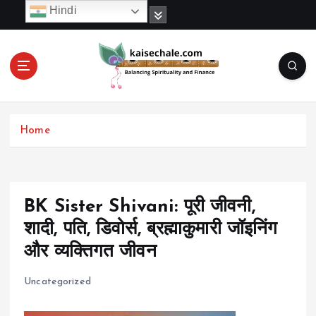
S
Hindi
k
i
p
t
o
c
o
Home
n
t
e
n
t
BK Sister Shivani: पूरी जीवनी,
शादी, पति, डिवोर्स, ब्रह्माकुमारी जॉइनिंग
और व्यक्तिगत जीवन
Uncategorized