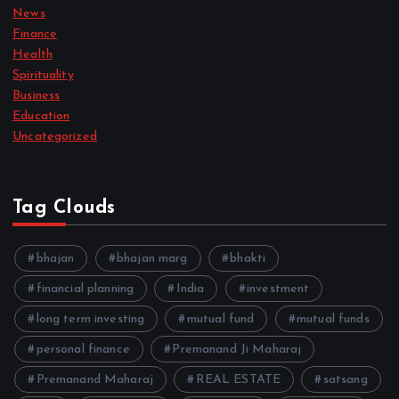
News
Finance
Health
Spirituality
Business
Education
Uncategorized
Tag Clouds
bhajan
bhajan marg
bhakti
financial planning
India
investment
long term investing
mutual fund
mutual funds
personal finance
Premanand Ji Maharaj
Premanand Maharaj
REAL ESTATE
satsang